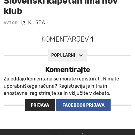
Slovenski kapetan ima nov
klub
MOJ SANJ
Ig. K., STA
AVTOR
KOMENTARJEV
1
POPULARNI
Komentirajte
Za oddajo komentarja se morate registrirati. Nimate
uporabniškega računa? Registracija je hitra in
enostavna, registrirajte se in vključite v debato.
PRIJAVA
FACEBOOK PRIJAVA