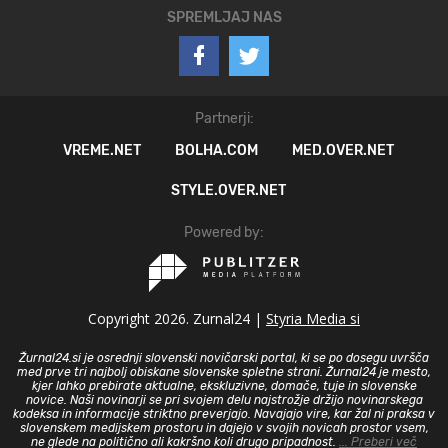
SPREMLJAJ NAS
Partnerji:
VREME.NET
BOLHA.COM
MED.OVER.NET
STYLE.OVER.NET
Powered by:
Copyright 2026. Zurnal24 |
Styria Media si
Žurnal24.si je osrednji slovenski novičarski portal, ki se po dosegu uvršča
med prve tri najbolj obiskane slovenske spletne strani. Žurnal24 je mesto,
kjer lahko prebirate aktualne, ekskluzivne, domače, tuje in slovenske
novice. Naši novinarji se pri svojem delu najstrožje držijo novinarskega
kodeksa in informacije striktno preverjajo. Navajajo vire, kar žal ni praksa v
slovenskem medijskem prostoru in dajejo v svojih novicah prostor vsem,
ne glede na politično ali kakršno koli drugo pripadnost.
... Preberi več