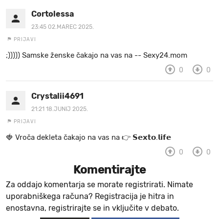
Cortolessa
23:45 02.MAREC 2025.
PRIJAVI
;))))) Samske ženske čakajo na vas na -- Sexy24.mom
0
0
Crystalii4691
21:21 18.JUNIJ 2025.
PRIJAVI
🍓 V r o č a d e k l e t a ča k a jo na va s n a 👉 𝗦𝗲𝘅𝘁𝗼.𝗹𝗶𝗳𝗲
0
0
Komentirajte
Za oddajo komentarja se morate registrirati. Nimate
uporabniškega računa? Registracija je hitra in
enostavna, registrirajte se in vključite v debato.