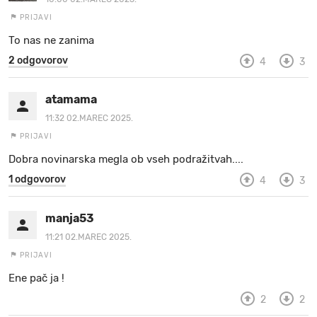
PRIJAVI
To nas ne zanima
2 odgovorov
4
3
atamama
11:32 02.MAREC 2025.
PRIJAVI
Dobra novinarska megla ob vseh podražitvah....
1 odgovorov
4
3
manja53
11:21 02.MAREC 2025.
PRIJAVI
Ene pač ja !
2
2