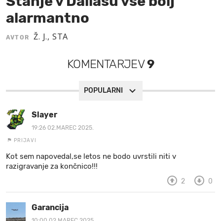
Stanje v Dallasu vse bolj
alarmantno
MOJ SANJ
Ž. J., STA
AVTOR
KOMENTARJEV
9
POPULARNI
Slayer
19:26 02.MAREC 2025.
PRIJAVI
Kot sem napovedal,se letos ne bodo uvrstili niti v
razigravanje za končnico!!!
2
0
Garancija
10:00 02.MAREC 2025.