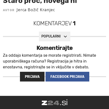
Staro proč, novega ni
MOJ SANJ
Jerca Božič Kranjec
AVTOR
KOMENTARJEV
1
POPULARNI
Komentirajte
Za oddajo komentarja se morate registrirati. Nimate
uporabniškega računa? Registracija je hitra in
enostavna, registrirajte se in vključite v debato.
PRIJAVA
FACEBOOK PRIJAVA