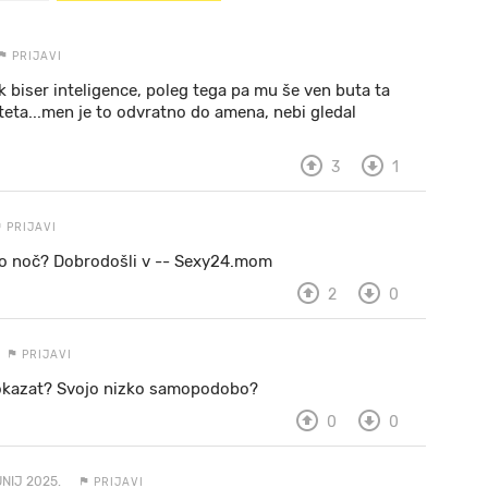
PRIJAVI
ek biser inteligence, poleg tega pa mu še ven buta ta
eta...men je to odvratno do amena, nebi gledal
3
1
PRIJAVI
a eno noč? Dobrodošli v -- Sexy24.mom
2
0
PRIJAVI
dokazat? Svojo nizko samopodobo?
0
0
UNIJ 2025.
PRIJAVI