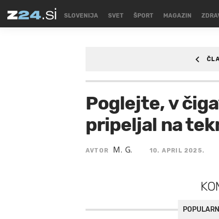
SLOVENIJA
SVET
ŠPORT
MAGAZIN
ZDRA
ČL
ŠPORT
/SPORT/KO
Poglejte, v čiga
pripeljal na te
M. G.
AVTOR
10. APRIL 2025.
KO
POPULARN