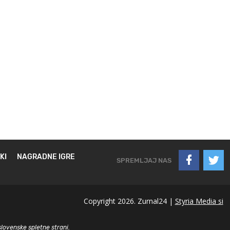
KI
NAGRADNE IGRE
SPREMLJAJ NAS
Copyright 2026. Zurnal24 |
Styria Media si
slovenske spletne strani.