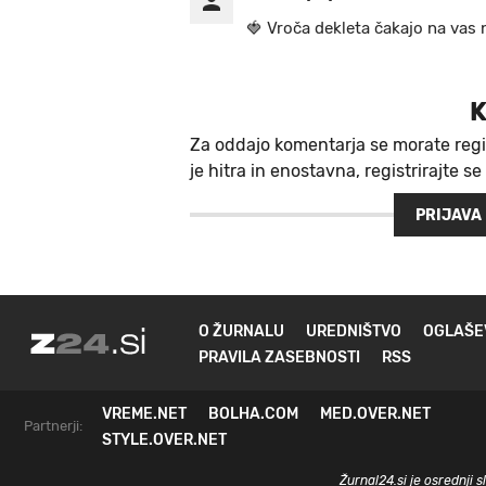
🍓 V r o č a d e k l e t a ča k a jo na va s n
K
Za oddajo komentarja se morate regi
je hitra in enostavna, registrirajte se
PRIJAVA
O ŽURNALU
UREDNIŠTVO
OGLAŠE
PRAVILA ZASEBNOSTI
RSS
VREME.NET
BOLHA.COM
MED.OVER.NET
Partnerji:
STYLE.OVER.NET
Žurnal24.si je osrednji 