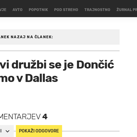
VJE
AVTO
POPOTNIK
POD STREHO
TRAJNOSTNO
ŽURNAL P
ANEK
NAZAJ NA ČLANEK:
SARKA
vi družbi se je Dončić
kmo v Dallas
MENTARJEV
4
I
POKAŽI ODGOVORE