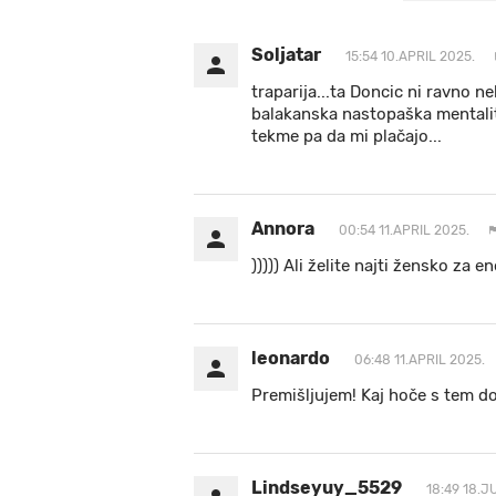
Soljatar
15:54 10.APRIL 2025.
traparija...ta Doncic ni ravno n
balakanska nastopaška mentalit
tekme pa da mi plačajo...
Annora
00:54 11.APRIL 2025.
))))) Ali želite najti žensko z
leonardo
06:48 11.APRIL 2025.
Premišljujem! Kaj hoče s tem 
Lindseyuy_5529
18:49 18.J