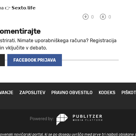
 a 👉 𝗦𝗲𝘅𝘁𝗼.𝗹𝗶𝗳𝗲
0
0
omentirajte
strirati. Nimate uporabniškega računa? Registracija
 in vključite v debato.
FACEBOOK PRIJAVA
VANJE
ZAPOSLITEV
PRAVNO OBVESTILO
KODEKS
PIŠKOT
Powered by:
slovenski novičarski portal, ki se po dosegu uvršča med prve tri najbolj obiskane 