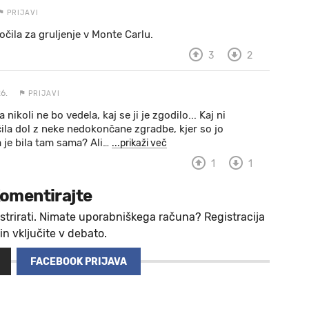
PRIJAVI
očila za gruljenje v Monte Carlu.
3
2
6.
PRIJAVI
koli ne bo vedela, kaj se ji je zgodilo... Kaj ni
čila dol z neke nedokončane zgradbe, kjer so jo
je bila tam sama? Ali
…
...prikaži več
1
1
omentirajte
strirati. Nimate uporabniškega računa? Registracija
 in vključite v debato.
FACEBOOK PRIJAVA