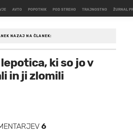
VJE
AVTO
POPOTNIK
POD STREHO
TRAJNOSTNO
ŽURNAL P
ANEK
NAZAJ NA ČLANEK:
N/VIP
lepotica, ki so jo v
 in ji zlomili
MENTARJEV
6