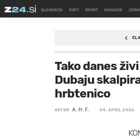
SLOVENIJA
SVET
ŠPORT
MAGAZIN
ZDRA
ČL
MAGAZIN
/MAGAZI
Tako danes živi 
Dubaju skalpirali
hrbtenico
A. H. F.
AVTOR
04. APRIL 2026.
KO