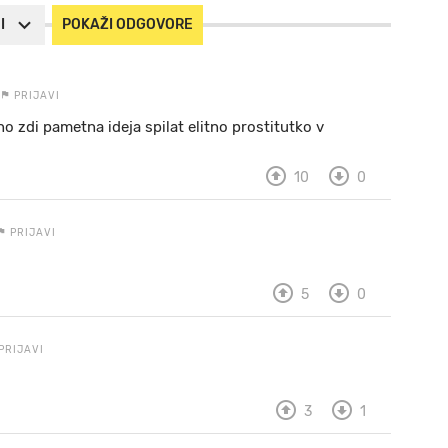
I
POKAŽI ODGOVORE
PRIJAVI
dno zdi pametna ideja spilat elitno prostitutko v
10
0
PRIJAVI
5
0
PRIJAVI
3
1