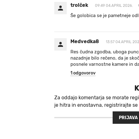
trolček
09:49 04.APRIL 2026.
Še golobica se je pametneje odl
Medvedka8
13:57 04.APRIL 202
Res čudna zgodba, uboga punca ni
nazadnje bilo rečeno, da je sko
posnele varnostne kamere in da 
1 odgovorov
K
Za oddajo komentarja se morate regi
je hitra in enostavna, registrirajte se
PRIJAVA