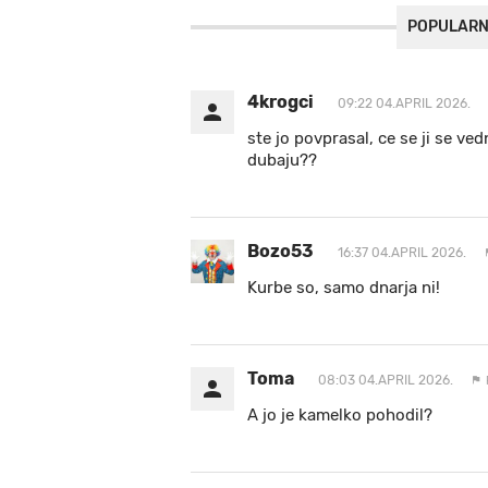
POPULARN
4krogci
09:22 04.APRIL 2026.
ste jo povprasal, ce se ji se ve
dubaju??
Bozo53
16:37 04.APRIL 2026.
Kurbe so, samo dnarja ni!
Toma
08:03 04.APRIL 2026.
A jo je kamelko pohodil?