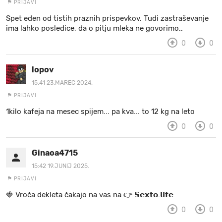
PRIJAVI
Spet eden od tistih praznih prispevkov. Tudi zastraševanje
ima lahko posledice, da o pitju mleka ne govorimo..
0
0
lopov
15:41 23.MAREC 2024.
PRIJAVI
1kilo kafeja na mesec spijem... pa kva... to 12 kg na leto
0
0
Ginaoa4715
15:42 19.JUNIJ 2025.
PRIJAVI
🍓 V r o č a d e k l e t a ča k a jo na va s n a 👉 𝗦𝗲𝘅𝘁𝗼.𝗹𝗶𝗳𝗲
0
0