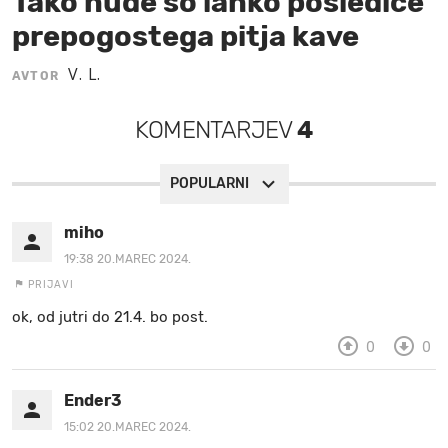
Tako hude so lahko posledice
prepogostega pitja kave
MOJ SANJ
V. L.
AVTOR
KOMENTARJEV
4
POPULARNI
miho
19:38 20.MAREC 2024.
PRIJAVI
ok, od jutri do 21.4. bo post.
0
0
Ender3
15:02 20.MAREC 2024.