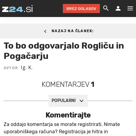
BREZ OGLASOV
GRADIMO &
OLIMPI
EKO 
INTE
T
SLOV
29. OKTOBER 2020.
NAZAJ NA ČLANEK:
KOMENTARJ
FILM & G
NEPRE
AVTO 
NO
FI
SV
To bo odgovarjalo Rogliču in
ČRNA 
KOMB
VARČ
AKT
KO
BI
ŠP
Pogačarju
FESTIVAL ZA L
LEPOT
MOTO
NA 
NA
O
MAG
Ig. K.
AVTOR
ODNOSI IN
ŽIVLJEN
IZ DR
KOLE
E-
ZDR
POGLEJ
KOMENTARJEV
1
HOROSKOP IN
PRAVNI
ŠOFER
ZIMSK
PRE
AV
JOO
IN
POPO
POGLEJ
POGLEJ
POGLEJ
POPULARNI
SEM 
POD S
POGLEJ
Komentirajte
TRAJN
POGLEJ
Za oddajo komentarja se morate registrirati. Nimate
uporabniškega računa? Registracija je hitra in
ŽURNAL P