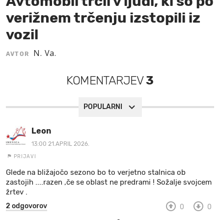
Avtomobil trčil v ljudi, ki so po
verižnem trčenju izstopili iz
MOJ SANJ
vozil
N. Va.
AVTOR
KOMENTARJEV
3
POPULARNI
Leon
13:00 21.APRIL 2026.
PRIJAVI
Glede na bližajočo sezono bo to verjetno stalnica ob
zastojih ....razen ,če se oblast ne predrami ! Sožalje svojcem
žrtev .
2 odgovorov
0
0