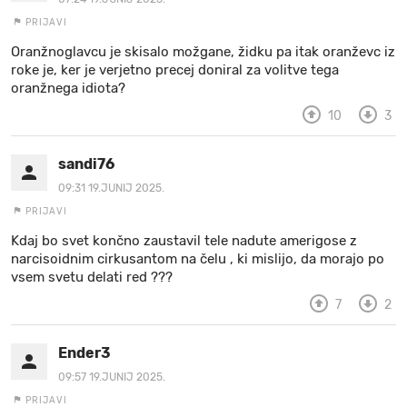
PRIJAVI
Oranžnoglavcu je skisalo možgane, židku pa itak oranževc iz
roke je, ker je verjetno precej doniral za volitve tega
oranžnega idiota?
10
3
sandi76
09:31 19.JUNIJ 2025.
PRIJAVI
Kdaj bo svet končno zaustavil tele nadute amerigose z
narcisoidnim cirkusantom na čelu , ki mislijo, da morajo po
vsem svetu delati red ???
7
2
Ender3
09:57 19.JUNIJ 2025.
PRIJAVI