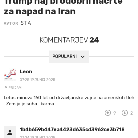
Trump naj bi odobril načrte
za napad na Iran
MOJ SANJ
STA
AVTOR
KOMENTARJEV
24
POPULARNI
Leon
07:25 19.JUNIJ 2025.
PRIJAVI
Letos mineva 160 let od državljanske vojne na ameriških tleh
. Zemlja je suha...karma .
9
2
1b4b659b447ea4423d635cd3962ce3b7184d62
07:24 19.JUNIJ 2025.