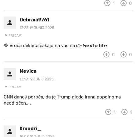
1
0
Debraia9761
13:25 19.JUNIJ 2025.
PRIJAVI
🍓 Vr oč a d e k le ta ča ka jo na va s n a 👉 𝗦𝗲𝘅𝘁𝗼.𝗹𝗶𝗳𝗲
0
0
Nevica
13:19 19.JUNIJ 2025.
PRIJAVI
CNN danes poroča, da je Trump glede Irana popolnoma
neodločen....
1
1
Kmodri_
19:03 19.JUNIJ 2025.