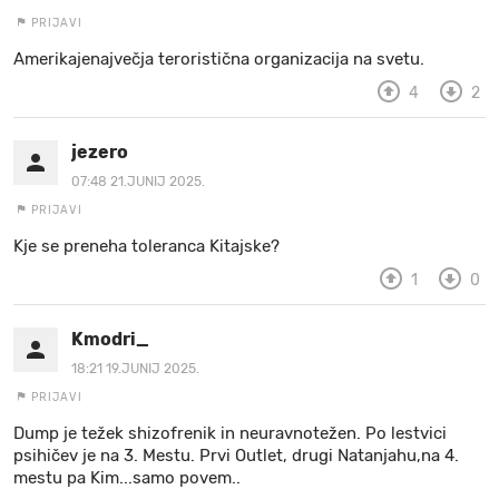
PRIJAVI
Amerikajenajvečja teroristična organizacija na svetu.
4
2
jezero
07:48 21.JUNIJ 2025.
PRIJAVI
Kje se preneha toleranca Kitajske?
1
0
Kmodri_
18:21 19.JUNIJ 2025.
PRIJAVI
Dump je težek shizofrenik in neuravnotežen. Po lestvici
psihičev je na 3. Mestu. Prvi Outlet, drugi Natanjahu,na 4.
mestu pa Kim...samo povem..