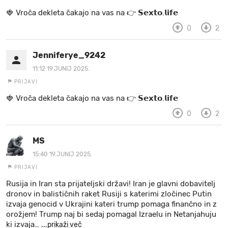
🍓 Vr oč a d e k le ta ča ka jo na va s n a 👉 𝗦𝗲𝘅𝘁𝗼.𝗹𝗶𝗳𝗲
0
2
Jenniferye_9242
11:12 19.JUNIJ 2025.
PRIJAVI
🍓 Vr oč a d e k le ta ča ka jo na va s n a 👉 𝗦𝗲𝘅𝘁𝗼.𝗹𝗶𝗳𝗲
0
2
MS
15:40 19.JUNIJ 2025.
PRIJAVI
Rusija in Iran sta prijateljski državi! Iran je glavni dobavitelj
dronov in balističnih raket Rusiji s katerimi zločinec Putin
izvaja genocid v Ukrajini kateri trump pomaga finančno in z
orožjem! Trump naj bi sedaj pomagal Izraelu in Netanjahuju
ki izvaja
…
...prikaži več