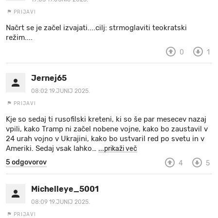
PRIJAVI
Načrt se je začel izvajati....cilj: strmoglaviti teokratski
režim....
0
1
Jernej65
08:02 19.JUNIJ 2025.
PRIJAVI
Kje so sedaj ti rusofilski kreteni, ki so še par mesecev nazaj
vpili, kako Tramp ni začel nobene vojne, kako bo zaustavil v
24 urah vojno v Ukrajini, kako bo ustvaril red po svetu in v
Ameriki. Sedaj vsak lahko
…
...prikaži več
5 odgovorov
4
5
Michelleye_5001
08:09 19.JUNIJ 2025.
PRIJAVI