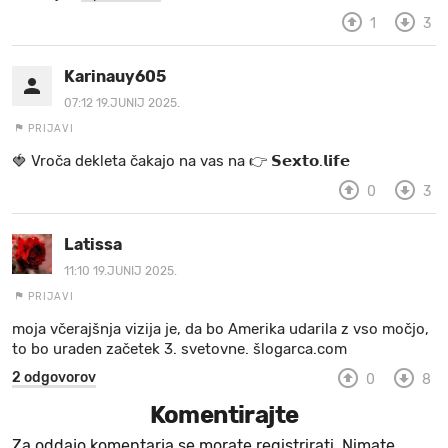
1
3
Karinauy605
07:12 19.JUNIJ 2025.
PRIJAVI
🍓 Vr oč a d e k le ta ča ka jo na va s n a 👉 𝗦𝗲𝘅𝘁𝗼.𝗹𝗶𝗳𝗲
0
3
Latissa
11:10 19.JUNIJ 2025.
PRIJAVI
moja včerajšnja vizija je, da bo Amerika udarila z vso močjo,
to bo uraden začetek 3. svetovne. šlogarca.com
2 odgovorov
0
8
Komentirajte
Za oddajo komentarja se morate registrirati. Nimate