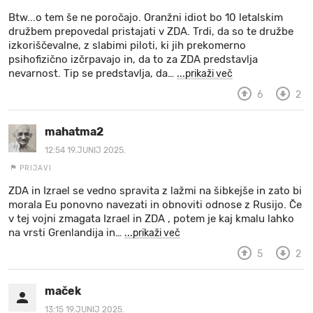
Btw...o tem še ne poročajo. Oranžni idiot bo 10 letalskim
družbem prepovedal pristajati v ZDA. Trdi, da so te družbe
izkoriščevalne, z slabimi piloti, ki jih prekomerno
psihofizično izčrpavajo in, da to za ZDA predstavlja
nevarnost. Tip se predstavlja, da
…
...prikaži več
6
2
mahatma2
12:54 19.JUNIJ 2025.
PRIJAVI
ZDA in Izrael se vedno spravita z lažmi na šibkejše in zato bi
morala Eu ponovno navezati in obnoviti odnose z Rusijo. Če
v tej vojni zmagata Izrael in ZDA , potem je kaj kmalu lahko
na vrsti Grenlandija in
…
...prikaži več
5
2
maček
13:15 19.JUNIJ 2025.