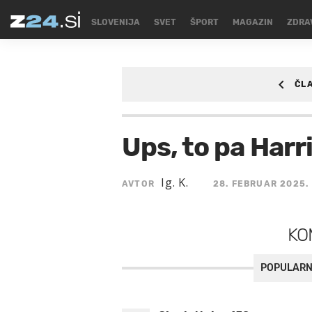
SLOVENIJA
SVET
ŠPORT
MAGAZIN
ZDRA
ČL
ŠPORT
/SPORT/KO
Ups, to pa Harr
Ig. K.
AVTOR
28. FEBRUAR 2025.
KO
POPULARN