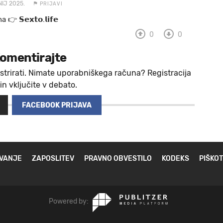
NIJ 2025.
PRIJAVI
 a 👉 𝗦𝗲𝘅𝘁𝗼.𝗹𝗶𝗳𝗲
0
0
omentirajte
strirati. Nimate uporabniškega računa? Registracija
 in vključite v debato.
FACEBOOK PRIJAVA
VANJE
ZAPOSLITEV
PRAVNO OBVESTILO
KODEKS
PIŠKOT
Powered by: