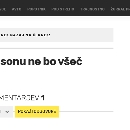
VJE
AVTO
POPOTNIK
POD STREHO
TRAJNOSTNO
ŽURNAL P
ANEK
NAZAJ NA ČLANEK:
SARKA
isonu ne bo všeč
MENTARJEV
1
I
POKAŽI ODGOVORE