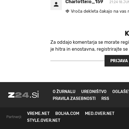
Charlotteio_159
21:24 18.JU
🍓 V r o č a d e k l e t a ča k a jo na va s n
K
Za oddajo komentarja se morate regi
je hitra in enostavna, registrirajte se
PRIJAVA
O ŽURNALU
UREDNIŠTVO
OGLAŠE
PRAVILA ZASEBNOSTI
RSS
VREME.NET
BOLHA.COM
MED.OVER.NET
Partnerji:
STYLE.OVER.NET