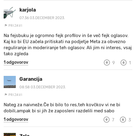
karjola
07:36 03.DECEMBER 2023.
PRIJAVI
Na fejsbuku je ogromno fejk profilov in še več fejk oglasov.
Kaj ko bi EU začela pritiskati na podjetje Meta za obvezno
reguliranje in moderiranje teh oglasov. Ali jim ni interes, vsaj
tako zgleda
1 odgovorov
9
1
Garancija
08:58 03.DECEMBER 2023.
PRIJAVI
Nateg za naivneže.Če bi bilo to res,teh kovčkov vi ne bi
dobili,ampak bi si jih že zaposleni razdelili med sabo
1 odgovorov
7
3