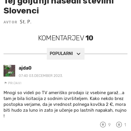
Tej goljufiji nasedli številni
Slovenci
MOJ SANJ
St. P.
AVTOR
KOMENTARJEV
10
POPULARNI
ajda0
07:40 03.DECEMBER 2023.
PRIJAVI
Mnogi so videli po TV ameriško prodajo iz vsebine garaž...a
tam je bila licitacija z sodnim izvršiteljem. Kako nekdo brez
postopka verjame, da je vrednost polnega kovčka 2 €, mora
biti hudo za luno in zato je učenje po lastnih napakah, nujno
!
9
1