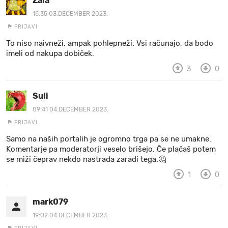
Zala
15:35 03.DECEMBER 2023.
PRIJAVI
To niso naivneži, ampak pohlepneži. Vsi računajo, da bodo
imeli od nakupa dobiček.
3
0
Suli
09:41 04.DECEMBER 2023.
PRIJAVI
Samo na naših portalih je ogromno trga pa se ne umakne.
Komentarje pa moderatorji veselo brišejo. Če plačaš potem
se miži čeprav nekdo nastrada zaradi tega.🤔
1
0
mark079
19:02 04.DECEMBER 2023.