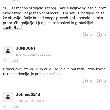
PRIJAVI
Suli, se močno strinjam s teboj. Take sumljive oglase bi brez
škoda (tudi, če je resničen) morali izbrisati iz medijev, če se
že objavijo. Bolje brisati enega preveč, kot premalo in tako
preprečiti goljufije. Ljudje so pač naivni in grabežljivi,
…
...prikaži več
0
0
JONIJONI
16:31 03.DECEMBER 2023.
PRIJAVI
Primerjava leta 2007 in 2021, ko je bilo pol manj letov zaradi
fake pandemije, je precej smešna!
0
0
Johneu2213
20:53 19.JUNIJ 2025.
PRIJAVI