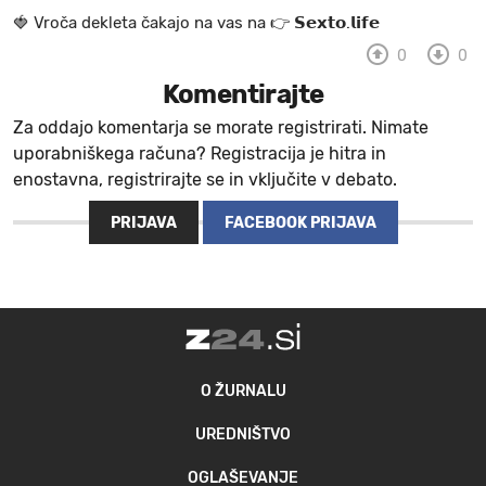
🍓 V r o č a d e k l e t a ča k a jo na va s n a 👉 𝗦𝗲𝘅𝘁𝗼.𝗹𝗶𝗳𝗲
0
0
Komentirajte
Za oddajo komentarja se morate registrirati. Nimate
uporabniškega računa? Registracija je hitra in
enostavna, registrirajte se in vključite v debato.
PRIJAVA
FACEBOOK PRIJAVA
O ŽURNALU
UREDNIŠTVO
OGLAŠEVANJE