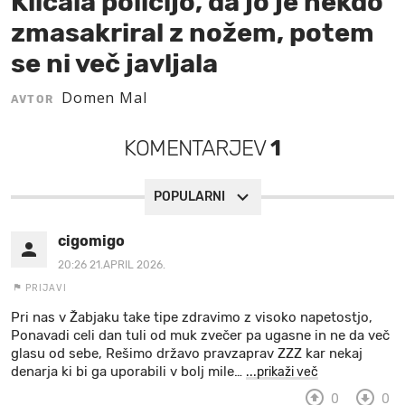
Klicala policijo, da jo je nekdo
zmasakriral z nožem, potem
MOJ SANJ
se ni več javljala
Domen Mal
AVTOR
KOMENTARJEV
1
POPULARNI
cigomigo
20:26 21.APRIL 2026.
PRIJAVI
Pri nas v Žabjaku take tipe zdravimo z visoko napetostjo,
Ponavadi celi dan tuli od muk zvečer pa ugasne in ne da več
glasu od sebe, Rešimo državo pravzaprav ZZZ kar nekaj
denarja ki bi ga uporabili v bolj mile
…
...prikaži več
0
0