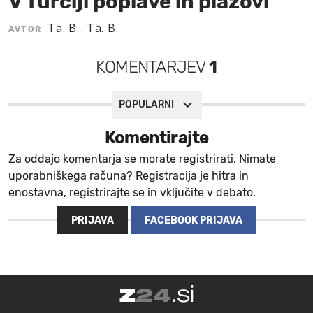
V Turčiji poplave in plazovi
MOJ SANJ
Ta. B.
Ta. B.
AVTOR
KOMENTARJEV
1
POPULARNI
Komentirajte
Za oddajo komentarja se morate registrirati. Nimate
uporabniškega računa? Registracija je hitra in
enostavna, registrirajte se in vključite v debato.
PRIJAVA
FACEBOOK PRIJAVA