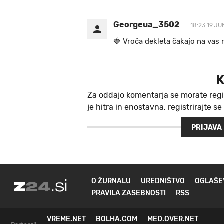
Georgeua_3502
18:23 19.JU
🍓 V r o č a d e k l e t a ča k a jo na va s n
K
Za oddajo komentarja se morate regi
je hitra in enostavna, registrirajte se
PRIJAVA
O ŽURNALU
UREDNIŠTVO
OGLAŠE
PRAVILA ZASEBNOSTI
RSS
VREME.NET
BOLHA.COM
MED.OVER.NET