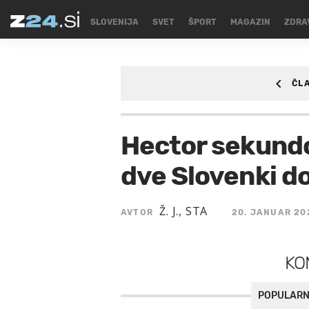
SLOVENIJA
SVET
ŠPORT
MAGAZIN
ZDRA
ČL
ŠPORT
/SPORT/ZIM
Hector sekundo 
dve Slovenki d
Ž. J., STA
AVTOR
20. JANUAR 20
KO
POPULARN