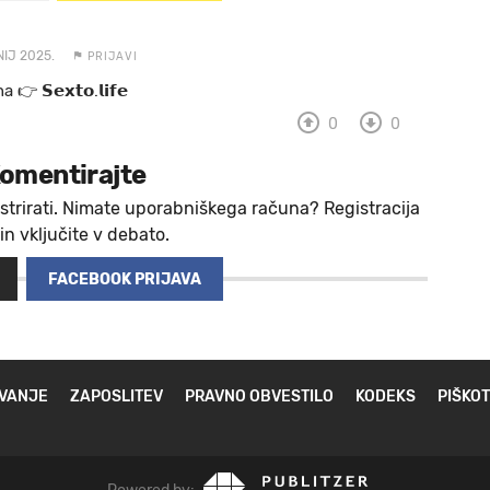
NIJ 2025.
PRIJAVI
 a 👉 𝗦𝗲𝘅𝘁𝗼.𝗹𝗶𝗳𝗲
0
0
omentirajte
strirati. Nimate uporabniškega računa? Registracija
 in vključite v debato.
FACEBOOK PRIJAVA
VANJE
ZAPOSLITEV
PRAVNO OBVESTILO
KODEKS
PIŠKOT