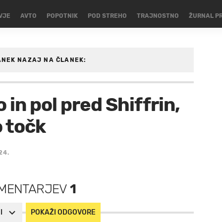
VJE
AVTO
POPOTNIK
POD STREHO
TRAJNOSTNO
ŽURNAL P
ANEK
NAZAJ NA ČLANEK:
SKI-SPORTI
in pol pred Shiffrin,
o točk
24.
MENTARJEV
1
I
POKAŽI ODGOVORE