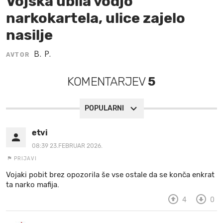
Vojska ubila vodjo
narkokartela, ulice zajelo
MOJ SANJ
nasilje
B. P.
AVTOR
KOMENTARJEV
5
POPULARNI
etvi
08:39 23.FEBRUAR 2026.
PRIJAVI
Vojaki pobit brez opozorila še vse ostale da se konča enkrat
ta narko mafija.
4
0