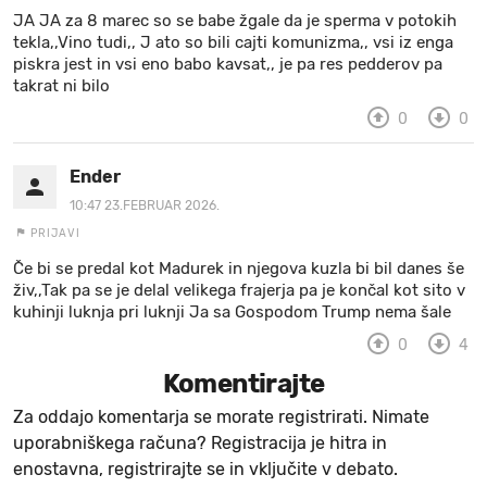
JA JA za 8 marec so se babe žgale da je sperma v potokih
tekla,,Vino tudi,, J ato so bili cajti komunizma,, vsi iz enga
piskra jest in vsi eno babo kavsat,, je pa res pedderov pa
takrat ni bilo
0
0
Ender
10:47 23.FEBRUAR 2026.
PRIJAVI
Če bi se predal kot Madurek in njegova kuzla bi bil danes še
živ,,Tak pa se je delal velikega frajerja pa je končal kot sito v
kuhinji luknja pri luknji Ja sa Gospodom Trump nema šale
0
4
Komentirajte
Za oddajo komentarja se morate registrirati. Nimate
uporabniškega računa? Registracija je hitra in
enostavna, registrirajte se in vključite v debato.