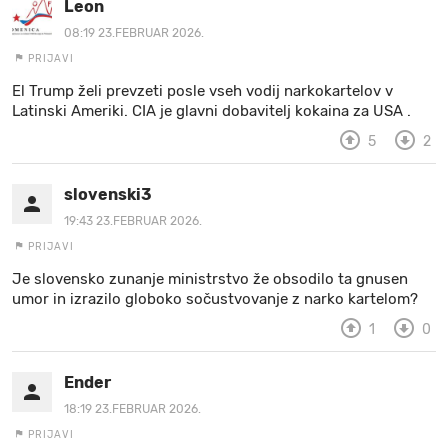
Leon
08:19 23.FEBRUAR 2026.
PRIJAVI
El Trump želi prevzeti posle vseh vodij narkokartelov v
Latinski Ameriki. CIA je glavni dobavitelj kokaina za USA .
5
2
slovenski3
19:43 23.FEBRUAR 2026.
PRIJAVI
Je slovensko zunanje ministrstvo že obsodilo ta gnusen
umor in izrazilo globoko sočustvovanje z narko kartelom?
1
0
Ender
18:19 23.FEBRUAR 2026.
PRIJAVI