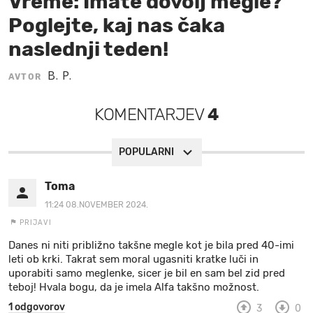
Vreme: Imate dovolj megle?
Poglejte, kaj nas čaka
MOJ SANJ
naslednji teden!
B. P.
AVTOR
KOMENTARJEV
4
POPULARNI
Toma
11:24 08.NOVEMBER 2024.
PRIJAVI
Danes ni niti približno takšne megle kot je bila pred 40-imi
leti ob krki. Takrat sem moral ugasniti kratke luči in
uporabiti samo meglenke, sicer je bil en sam bel zid pred
teboj! Hvala bogu, da je imela Alfa takšno možnost.
1 odgovorov
3
0