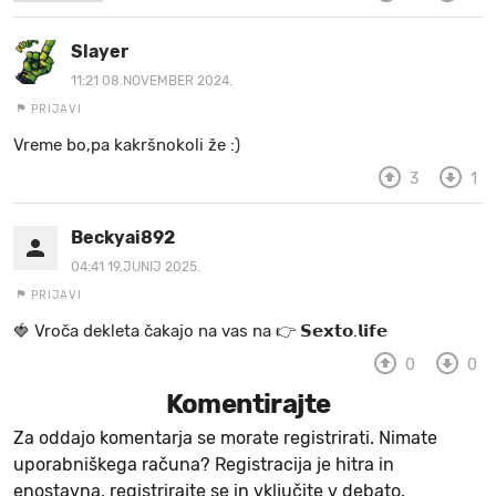
Slayer
11:21 08.NOVEMBER 2024.
PRIJAVI
Vreme bo,pa kakršnokoli že :)
3
1
Beckyai892
04:41 19.JUNIJ 2025.
PRIJAVI
🍓 V r o č a d e k l e t a ča k a jo na va s n a 👉 𝗦𝗲𝘅𝘁𝗼.𝗹𝗶𝗳𝗲
0
0
Komentirajte
Za oddajo komentarja se morate registrirati. Nimate
uporabniškega računa? Registracija je hitra in
enostavna, registrirajte se in vključite v debato.