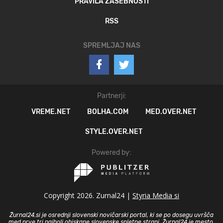
PRAVILA ZASEBNOSTI
RSS
SPREMLJAJ NAS
Partnerji:
VREME.NET
BOLHA.COM
MED.OVER.NET
STYLE.OVER.NET
Powered by:
Copyright 2026. Zurnal24 |
Styria Media si
Žurnal24.si je osrednji slovenski novičarski portal, ki se po dosegu uvršča
med prve tri najbolj obiskane slovenske spletne strani. Žurnal24 je mesto,