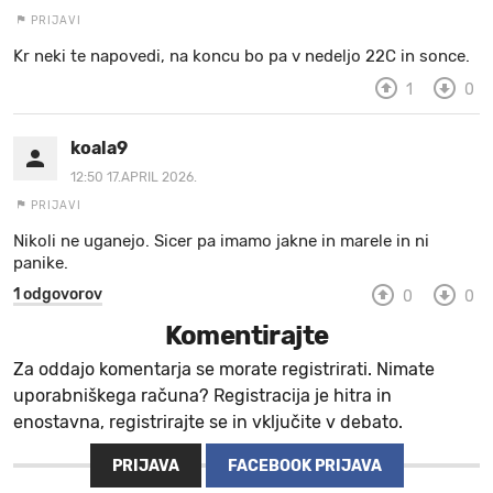
PRIJAVI
MOJ SANJ
Kr neki te napovedi, na koncu bo pa v nedeljo 22C in sonce.
1
0
koala9
12:50 17.APRIL 2026.
PRIJAVI
Nikoli ne uganejo. Sicer pa imamo jakne in marele in ni
panike.
1 odgovorov
0
0
Komentirajte
Za oddajo komentarja se morate registrirati. Nimate
uporabniškega računa? Registracija je hitra in
enostavna, registrirajte se in vključite v debato.
PRIJAVA
FACEBOOK PRIJAVA