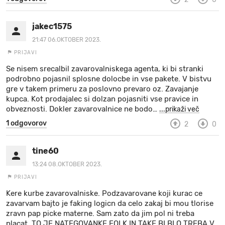
jakec1575
21:47 06.OKTOBER 2023.
PRIJAVI
Se nisem srecalbil zavarovalniskega agenta, ki bi stranki
podrobno pojasnil splosne dolocbe in vse pakete. V bistvu
gre v takem primeru za poslovno prevaro oz. Zavajanje
kupca. Kot prodajalec si dolzan pojasniti vse pravice in
obveznosti. Dokler zavarovalnice ne bodo
…
...prikaži več
1 odgovorov
2
0
tine60
13:24 08.OKTOBER 2023.
PRIJAVI
Kere kurbe zavarovalniske. Podzavarovane koji kurac ce
zavarvam bajto je faking logicn da celo zakaj bi mou tlorise
zravn pap picke materne. Sam zato da jim pol ni treba
placat. TO JE NATEGOVANKE FOLK IN TAKE BI BLO TREBA V
…