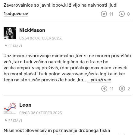
Zavarovalnice so javni lopov,ki živijo na naivnosti ljudi
MOJ SANJ
1 odgovorov
11
0
NickMason
06:54 06.OKTOBER 2023.
PRIJAVI
Jaz imam zavarovanje minimalno ,ker si ne morem privoščiti
več ,tako tudi večina naredi,logično da cifra ne bo
velika,ampak vsaj preživiš,kdor pričakuje maximum znesek
bo moral plačati tudi polno zavarovanje,čista logika in ker
tega ne stori išče pravico.Je hudo ,ko
…
...prikaži več
11
2
Leon
08:08 06.OKTOBER 2023.
PRIJAVI
Miselnost Slovencev in poznavanje drobnega tiska