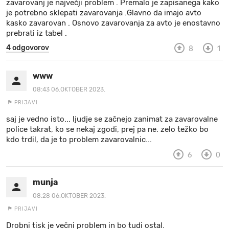
zavarovanj je največji problem . Premalo je zapisanega kako
je potrebno sklepati zavarovanja .Glavno da imajo avto
kasko zavarovan . Osnovo zavarovanja za avto je enostavno
prebrati iz tabel .
4 odgovorov
8
1
www
08:43 06.OKTOBER 2023.
PRIJAVI
saj je vedno isto... ljudje se začnejo zanimat za zavarovalne
police takrat, ko se nekaj zgodi, prej pa ne. zelo težko bo
kdo trdil, da je to problem zavarovalnic...
6
0
munja
08:28 06.OKTOBER 2023.
PRIJAVI
Drobni tisk je večni problem in bo tudi ostal.