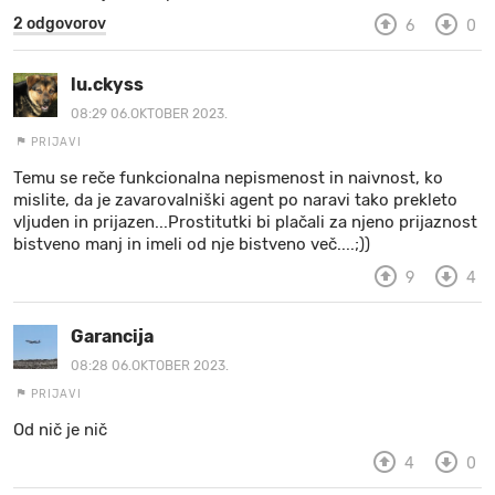
2 odgovorov
6
0
lu.ckyss
08:29 06.OKTOBER 2023.
PRIJAVI
Temu se reče funkcionalna nepismenost in naivnost, ko
mislite, da je zavarovalniški agent po naravi tako prekleto
vljuden in prijazen...Prostitutki bi plačali za njeno prijaznost
bistveno manj in imeli od nje bistveno več....;))
9
4
Garancija
08:28 06.OKTOBER 2023.
PRIJAVI
Od nič je nič
4
0