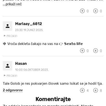
...prikaži več
0
0
Marlaay_6812
23:30 19.JUNIJ 2025.
PRIJAVI
🍓 V r o č a d e k l e t a ča k a jo na va s n a 👉 𝗦𝗲𝘅𝘁𝗼.𝗹𝗶𝗳𝗲
0
0
Hasan
10:00 06.OKTOBER 2023.
PRIJAVI
Tale Golob je res pokvarjen človek samo lsikat se je hodil tja.
2 odgovorov
4
8
Komentirajte