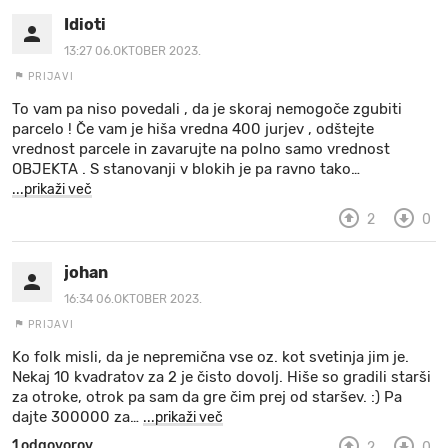
Idioti
13:27 06.OKTOBER 2023.
PRIJAVI
To vam pa niso povedali , da je skoraj nemogoče zgubiti
parcelo ! Če vam je hiša vredna 400 jurjev , odštejte
vrednost parcele in zavarujte na polno samo vrednost
OBJEKTA . S stanovanji v blokih je pa ravno tako
…
...prikaži več
2
0
johan
16:34 06.OKTOBER 2023.
PRIJAVI
Ko folk misli, da je nepremična vse oz. kot svetinja jim je.
Nekaj 10 kvadratov za 2 je čisto dovolj. Hiše so gradili starši
za otroke, otrok pa sam da gre čim prej od staršev. :) Pa
dajte 300000 za
…
...prikaži več
1 odgovorov
2
0