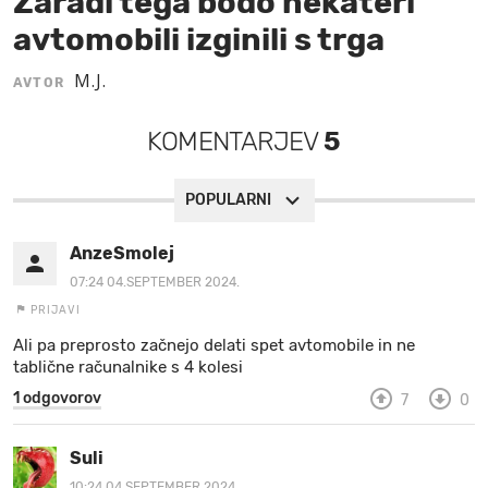
Zaradi tega bodo nekateri
avtomobili izginili s trga
MOJ SANJ
M.J.
AVTOR
KOMENTARJEV
5
POPULARNI
AnzeSmolej
07:24 04.SEPTEMBER 2024.
PRIJAVI
Ali pa preprosto začnejo delati spet avtomobile in ne
tablične računalnike s 4 kolesi
1 odgovorov
7
0
Suli
10:24 04.SEPTEMBER 2024.