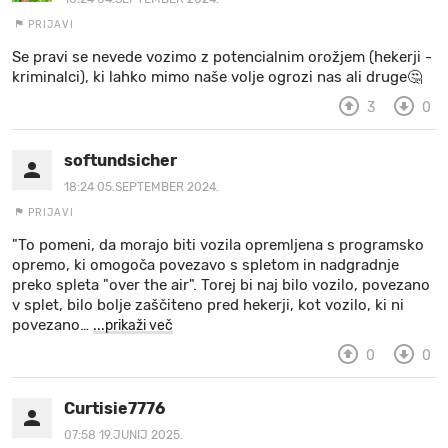
PRIJAVI
Se pravi se nevede vozimo z potencialnim orožjem (hekerji -
kriminalci), ki lahko mimo naše volje ogrozi nas ali druge🤔
3
0
softundsicher
18:24 05.SEPTEMBER 2024.
PRIJAVI
"To pomeni, da morajo biti vozila opremljena s programsko
opremo, ki omogoča povezavo s spletom in nadgradnje
preko spleta "over the air". Torej bi naj bilo vozilo, povezano
v splet, bilo bolje zaščiteno pred hekerji, kot vozilo, ki ni
povezano
…
...prikaži več
0
0
Curtisie7776
07:58 19.JUNIJ 2025.