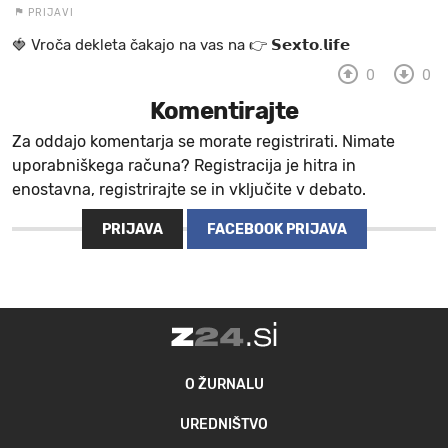
PRIJAVI
🍓 V r o č a d e k l e t a ča k a jo na va s n a 👉 𝗦𝗲𝘅𝘁𝗼.𝗹𝗶𝗳𝗲
0
0
Komentirajte
Za oddajo komentarja se morate registrirati. Nimate
uporabniškega računa? Registracija je hitra in
enostavna, registrirajte se in vključite v debato.
PRIJAVA
FACEBOOK PRIJAVA
O ŽURNALU
UREDNIŠTVO