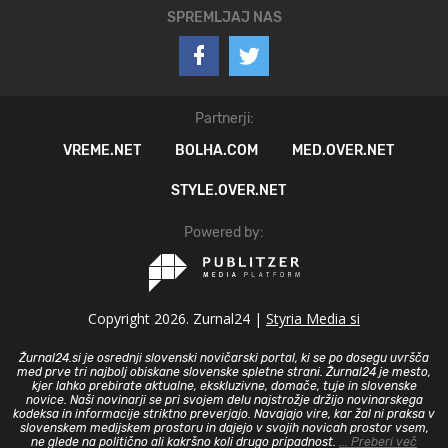
SPREMLJAJ NAS
Partnerji:
VREME.NET
BOLHA.COM
MED.OVER.NET
STYLE.OVER.NET
Powered by:
Copyright 2026. Zurnal24 |
Styria Media si
Žurnal24.si je osrednji slovenski novičarski portal, ki se po dosegu uvršča
med prve tri najbolj obiskane slovenske spletne strani. Žurnal24 je mesto,
kjer lahko prebirate aktualne, ekskluzivne, domače, tuje in slovenske
novice. Naši novinarji se pri svojem delu najstrožje držijo novinarskega
kodeksa in informacije striktno preverjajo. Navajajo vire, kar žal ni praksa v
slovenskem medijskem prostoru in dajejo v svojih novicah prostor vsem,
ne glede na politično ali kakršno koli drugo pripadnost.
... Preberi več