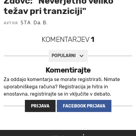
Zdovc: "Neverjetno veliko
težav pri tranziciji"
MOJ SANJ
STA
Da. B.
AVTOR
KOMENTARJEV
1
POPULARNI
Komentirajte
Za oddajo komentarja se morate registrirati. Nimate
uporabniškega računa? Registracija je hitra in
enostavna, registrirajte se in vključite v debato.
PRIJAVA
FACEBOOK PRIJAVA