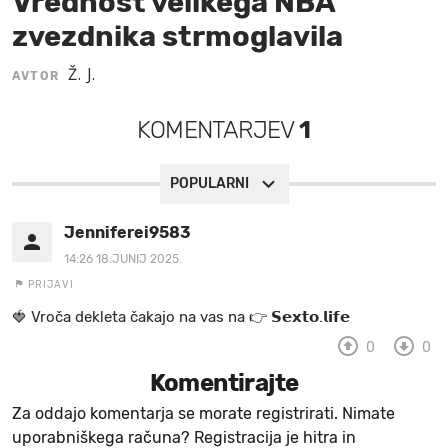
Vrednost velikega NBA
zvezdnika strmoglavila
MOJ SANJ
Ž. J.
AVTOR
KOMENTARJEV
1
POPULARNI
Jenniferei9583
14:26 18.JUNIJ 2025.
PRIJAVI
🍓 V r o č a d e k l e t a ča k a jo na va s n a 👉 𝗦𝗲𝘅𝘁𝗼.𝗹𝗶𝗳𝗲
0
0
Komentirajte
Za oddajo komentarja se morate registrirati. Nimate
uporabniškega računa? Registracija je hitra in