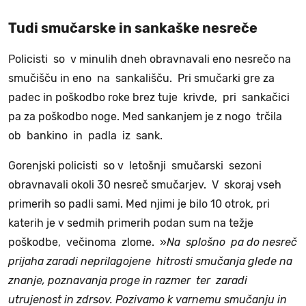
Tudi smučarske in sankaške nesreče
Policisti so v minulih dneh obravnavali eno nesrečo na
smučišču in eno na sankališču. Pri smučarki gre za
padec in poškodbo roke brez tuje krivde, pri sankačici
pa za poškodbo noge. Med sankanjem je z nogo trčila
ob bankino in padla iz sank.
Gorenjski policisti so v letošnji smučarski sezoni
obravnavali okoli 30 nesreč smučarjev. V skoraj vseh
primerih so padli sami. Med njimi je bilo 10 otrok, pri
katerih je v sedmih primerih podan sum na težje
poškodbe, večinoma zlome. »
Na splošno pa do nesreč
prijaha zaradi neprilagojene hitrosti smučanja glede na
znanje, poznavanja proge in razmer ter zaradi
utrujenost in zdrsov. Pozivamo k varnemu smučanju in