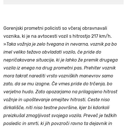
Gorenjski prometni policisti so včeraj obravnavali
voznika, ki je na avtocesti vozil s hitrostjo 217 km/h.
»
Taka vožnja je zelo tvegana in nevarna, voznik pa bo
imel veliko težavo obvladati vozilo, če pride do
nepričakovane situacije, ki je lahko že premik drugega
vozila iz enega na drug prometni pas. Prehiter voznik
mora takrat narediti vrsto vozniških manevrov samo
zato, da se mu izogne. Če vmes pride do trčenja, bo
verjetno hudo. Zato opozarjamo na prilagojeno hitrost
vožnje in upoštevanje omejitev hitrosti. Ceste niso
dirkališče, niti niso testne površine, kjer bi kdorkoli
preizkušal zmogljivost svojega vozila. Preveč je težkih
posledic in smrti, ki jih povzroči ravno ta dejavnik in