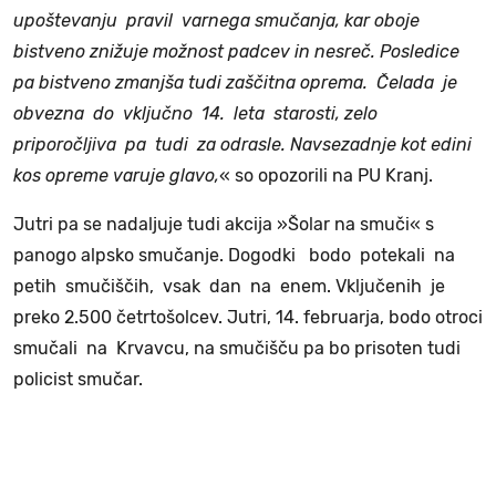
upoštevanju pravil varnega smučanja, kar oboje
bistveno znižuje možnost padcev in nesreč. Posledice
pa bistveno zmanjša tudi zaščitna oprema. Čelada je
obvezna do vključno 14. leta starosti, zelo
priporočljiva pa tudi za odrasle. Navsezadnje kot edini
kos opreme varuje glavo,
« so opozorili na PU Kranj.
Jutri pa se nadaljuje tudi akcija »Šolar na smuči« s
panogo alpsko smučanje. Dogodki bodo potekali na
petih smučiščih, vsak dan na enem. Vključenih je
preko 2.500 četrtošolcev. Jutri, 14. februarja, bodo otroci
smučali na Krvavcu, na smučišču pa bo prisoten tudi
policist smučar.