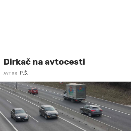
MOJ SANJ
Dirkač na avtocesti
P.Š.
AVTOR