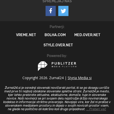
SPREMLJAJ NAS
Partnerji:
VREME.NET
BOLHA.COM
MED.OVER.NET
STYLE.OVER.NET
Powered by:
Copyright 2026. Zurnal24 |
Styria Media si
Žurnal24.si je osrednji slovenski novičarski portal, ki se po dosegu uvršča
med prve tri najbolj obiskane slovenske spletne strani. Žurnal24 je mesto,
kjer lahko prebirate aktualne, ekskluzivne, domače, tuje in slovenske
novice. Naši novinarji se pri svojem delu najstrožje držijo novinarskega
kodeksa in informacije striktno preverjajo. Navajajo vire, kar žal ni praksa v
slovenskem medijskem prostoru in dajejo v svojih novicah prostor vsem,
ne glede na politično ali kakršno koli drugo pripadnost.
... Preberi več