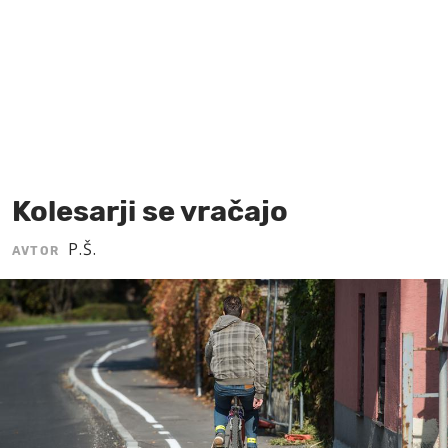
MOJ SANJ
Kolesarji se vračajo
P.Š.
AVTOR