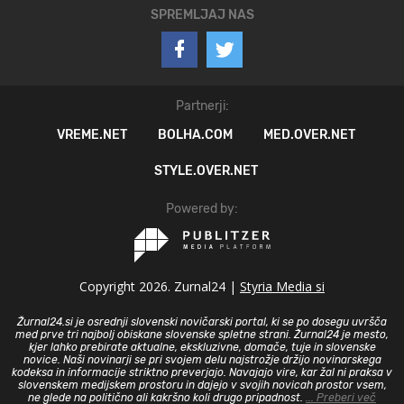
SPREMLJAJ NAS
Partnerji:
VREME.NET
BOLHA.COM
MED.OVER.NET
STYLE.OVER.NET
Powered by:
Copyright 2026. Zurnal24 |
Styria Media si
Žurnal24.si je osrednji slovenski novičarski portal, ki se po dosegu uvršča
med prve tri najbolj obiskane slovenske spletne strani. Žurnal24 je mesto,
kjer lahko prebirate aktualne, ekskluzivne, domače, tuje in slovenske
novice. Naši novinarji se pri svojem delu najstrožje držijo novinarskega
kodeksa in informacije striktno preverjajo. Navajajo vire, kar žal ni praksa v
slovenskem medijskem prostoru in dajejo v svojih novicah prostor vsem,
ne glede na politično ali kakršno koli drugo pripadnost.
... Preberi več