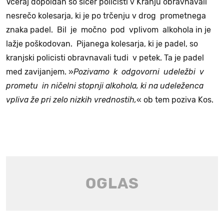
Včeraj dopoldan so sicer policisti v Kranju obravnavali
nesrečo kolesarja, ki je po trčenju v drog prometnega
znaka padel. Bil je močno pod vplivom alkohola in je
lažje poškodovan. Pijanega kolesarja, ki je padel, so
kranjski policisti obravnavali tudi v petek. Ta je padel
med zavijanjem. »
Pozivamo k odgovorni udeležbi v
prometu in ničelni stopnji alkohola, ki na udeleženca
vpliva že pri zelo nizkih vrednostih,
« ob tem poziva Kos.