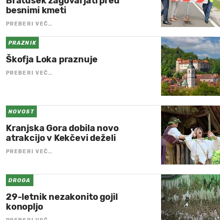
Bratušek zagovarjati pred
besnimi kmeti
PREBERI VEČ…
PRAZNIK
Škofja Loka praznuje
PREBERI VEČ…
NOVOST
Kranjska Gora dobila novo
atrakcijo v Kekčevi deželi
PREBERI VEČ…
DROGA
29-letnik nezakonito gojil
konopljo