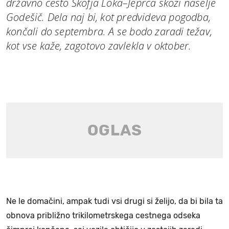
državno cesto Škofja Loka–Jeprca skozi naselje
Godešič. Dela naj bi, kot predvideva pogodba,
končali do septembra. A se bodo zaradi težav,
kot vse kaže, zagotovo zavlekla v oktober.
Ne le domačini, ampak tudi vsi drugi si želijo, da bi bila ta
obnova približno trikilometrskega cestnega odseka