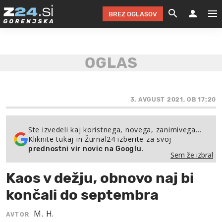
BREZ OGLASOV
GRADIMO &
OLIMPI
EKO 
INTE
T
SLOV
KOMENTARJ
FILM & G
NEPRE
AVTO 
NO
FI
SV
ČRNA 
KOMB
VARČ
AKT
KO
BI
ŠP
FESTIVAL ZA L
LEPOT
MOTO
NA 
NA
O
3. AVGUST 2021, OB 17:20
MAG
ODNOSI IN
ŽIVLJEN
IZ DR
KOLE
E-
ZDR
POGLEJ
Ste izvedeli kaj koristnega, novega, zanimivega…
Kliknite tukaj in Žurnal24 izberite za svoj
HOROSKOP IN
PRAVNI
ŠOFER
ZIMSK
PRE
AV
.
prednostni vir novic na Googlu
Sem že izbral
JOO
IN
POPO
POGLEJ
POGLEJ
POGLEJ
Kaos v dežju, obnovo naj bi
SEM 
POD S
POGLEJ
končali do septembra
TRAJN
POGLEJ
M. H.
AVTOR
ŽURNAL P