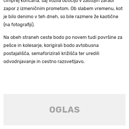
čimprej končana, saj vozila obtičijo v zastojih zaradi
zapor z izmeničnim prometom. Ob slabem vremenu, kot
je bilo denimo v teh dneh, so bile razmere že kaotične
(na fotografiji).
Na obeh straneh ceste bodo po novem tudi površine za
pešce in kolesarje, korigirali bodo avtobusna
postajališča, semaforizirali križišča ter uredili
odvodnjavanje in cestno razsvetljavo.