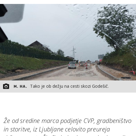
MOJ SANJ
Tako je ob dežju na cesti skozi Godešič.
M. HA.
Že od sredine marca podjetje CVP, gradbeništvo
in storitve, iz Ljubljane celovito preureja