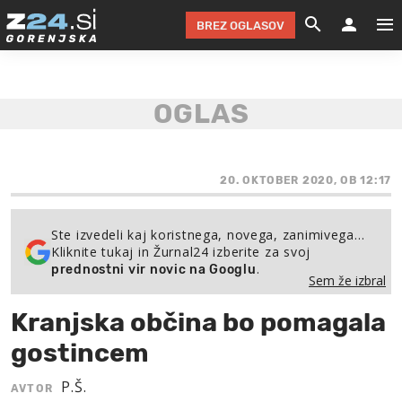
BREZ OGLASOV
GRADIMO &
OLIMPI
EKO 
INTE
T
SLOV
KOMENTARJ
FILM & G
NEPRE
AVTO 
NO
FI
SV
ČRNA 
KOMB
VARČ
AKT
KO
BI
ŠP
FESTIVAL ZA L
LEPOT
MOTO
NA 
NA
O
20. OKTOBER 2020, OB 12:17
MAG
ODNOSI IN
ŽIVLJEN
IZ DR
KOLE
E-
ZDR
POGLEJ
Ste izvedeli kaj koristnega, novega, zanimivega…
Kliknite tukaj in Žurnal24 izberite za svoj
HOROSKOP IN
PRAVNI
ŠOFER
ZIMSK
PRE
AV
.
prednostni vir novic na Googlu
Sem že izbral
JOO
IN
POPO
POGLEJ
POGLEJ
POGLEJ
Kranjska občina bo pomagala
SEM 
POD S
POGLEJ
gostincem
TRAJN
POGLEJ
P.Š.
AVTOR
ŽURNAL P