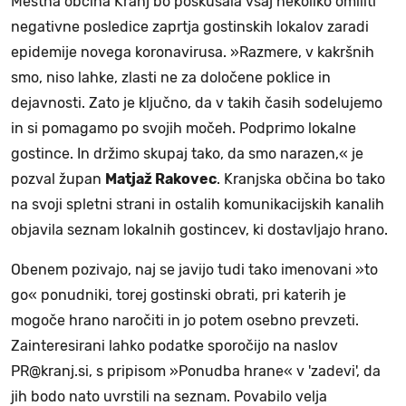
Mestna občina Kranj bo poskušala vsaj nekoliko omiliti
negativne posledice zaprtja gostinskih lokalov zaradi
epidemije novega koronavirusa. »Razmere, v kakršnih
smo, niso lahke, zlasti ne za določene poklice in
dejavnosti. Zato je ključno, da v takih časih sodelujemo
in si pomagamo po svojih močeh. Podprimo lokalne
gostince. In držimo skupaj tako, da smo narazen,« je
pozval župan
Matjaž Rakovec
. Kranjska občina bo tako
na svoji spletni strani in ostalih komunikacijskih kanalih
objavila seznam lokalnih gostincev, ki dostavljajo hrano.
Obenem pozivajo, naj se javijo tudi tako imenovani »to
go« ponudniki, torej gostinski obrati, pri katerih je
mogoče hrano naročiti in jo potem osebno prevzeti.
Zainteresirani lahko podatke sporočijo na naslov
PR@kranj.si, s pripisom »Ponudba hrane« v 'zadevi', da
jih bodo nato uvrstili na seznam. Povabilo velja