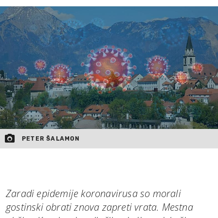
MOJ SANJ
PETER ŠALAMON
Zaradi epidemije koronavirusa so morali
gostinski obrati znova zapreti vrata. Mestna