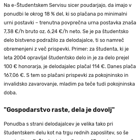
Na e-Študentskem Servisu sicer poudarjajo, da imajo v
ponudbi le okrog 18 % del, ki so plačana po minimalni
urni postavki – trenutna povprečna urna postavka znaša
7,38 €/h bruto oz. 6,24 €/h neto. Se je pa študentsko
delo bistveno podražilo za delodajalce, ti so namreč
obremenjeni z več prispevki. Primer: za študenta, ki je
leta 2004 opravljal študentsko delo in je za delo prejel
100 € honorarja, je delodajalec plačal 114 €. Danes plača
167,06 €. S tem so plačani prispevki za pokojninsko in
invalidsko zavarovanje, mladim pa teče tudi pokojninska
doba.
"Gospodarstvo raste, dela je dovolj"
Ponudba s strani delodajalcev je velika tako pri
študentskem delu kot na trgu rednih zaposlitev, so še