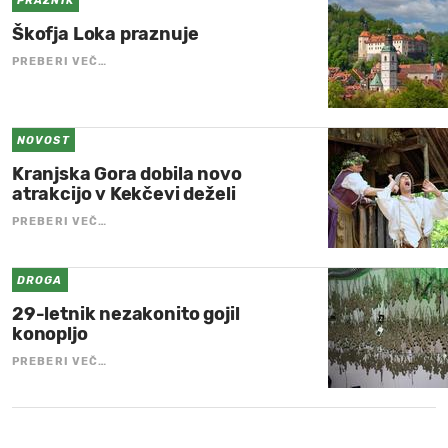
PRAZNIK
Škofja Loka praznuje
PREBERI VEČ…
NOVOST
Kranjska Gora dobila novo
atrakcijo v Kekčevi deželi
PREBERI VEČ…
DROGA
29-letnik nezakonito gojil
konopljo
PREBERI VEČ…