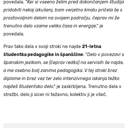
povedala. "
Ker si vseeno želim pred dokončanjem študija
pridobiti nekaj izkušenj, bom verjetno kmalu pričela še s
prostovoljnim delom na svojem področju, čeprav mi že
trenutno delo vzame veliko časa in energije
," je
povedala.
Prav tako dela v svoji stroki ne najde
21-letna
študentka pedagogike in španščine
: "
Delo v povezavi s
španskim jezikom, se (čeprav redko) na servisih še najde,
a me osebno bolj zanima pedagogika. V tej stroki brez
diplome in brez vez ter zelo intenzivnega iskanja težko
najdeš študentsko delo
," je zaskrbljena. Trenutno dela v
strežbi, delo ji sicer ni težavno, kolektiv ji je všeč.