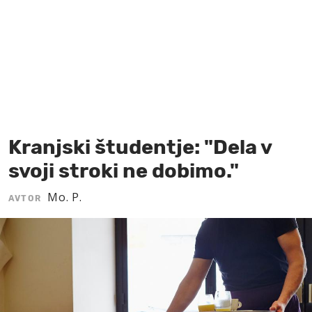
MOJ SANJ
Kranjski študentje: "Dela v
svoji stroki ne dobimo."
Mo. P.
AVTOR