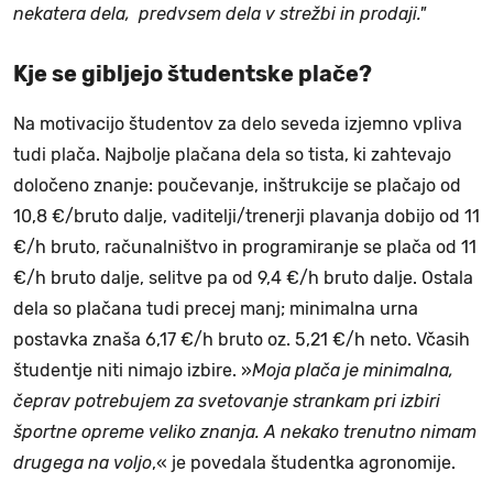
nekatera dela, predvsem dela v strežbi in prodaji."
Kje se gibljejo študentske plače?
Na motivacijo študentov za delo seveda izjemno vpliva
tudi plača. Najbolje plačana dela so tista, ki zahtevajo
določeno znanje: poučevanje, inštrukcije se plačajo od
10,8 €/bruto dalje, vaditelji/trenerji plavanja dobijo od 11
€/h bruto, računalništvo in programiranje se plača od 11
€/h bruto dalje, selitve pa od 9,4 €/h bruto dalje. Ostala
dela so plačana tudi precej manj; minimalna urna
postavka znaša 6,17 €/h bruto oz. 5,21 €/h neto. Včasih
študentje niti nimajo izbire. »
Moja plača je minimalna,
čeprav potrebujem za svetovanje strankam pri izbiri
športne opreme veliko znanja. A nekako trenutno nimam
drugega na voljo
,« je povedala študentka agronomije.