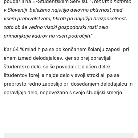
poudarili na E-Študentskem Servisu. "
Trenutno namreč
v Sloveniji beležimo najvišjo delovno aktivnost med
vsem prebivalstvom, hkrati pa najnižjo brezposelnost,
zato ob še vedno visoki gospodarski rasti zelo
primanjkuje kadrov na vseh področjih
."
Kar 64 % mladih pa se po končanem šolanju zaposli pri
enem izmed delodajalcev, kjer so prej opravljali
študentsko delo, so še povedali. Določen delež
študentov torej le najde delo v svoji stroki ali pa se
preprosto redno zaposlijo pri dosedanjem delodajalcu in
opravljajo delo, nepovezano s svojo študijski smerjo.