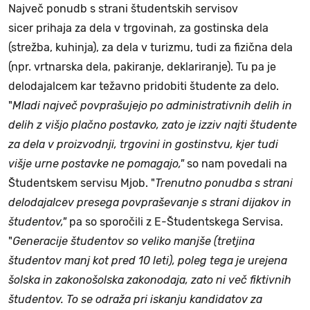
Največ ponudb s strani študentskih servisov
sicer prihaja za dela v trgovinah, za gostinska dela
(strežba, kuhinja), za dela v turizmu, tudi za fizična dela
(npr. vrtnarska dela, pakiranje, deklariranje). Tu pa je
delodajalcem kar težavno pridobiti študente za delo.
"
Mladi največ povprašujejo po administrativnih delih in
delih z višjo plačno postavko, zato je izziv najti študente
za dela v proizvodnji, trgovini in gostinstvu, kjer tudi
višje urne postavke ne pomagajo,"
so nam povedali na
Študentskem servisu Mjob. "
Trenutno ponudba s strani
delodajalcev presega povpraševanje s strani dijakov in
študentov,"
pa so sporočili z E-Študentskega Servisa.
"
Generacije študentov so veliko manjše (tretjina
študentov manj kot pred 10 leti), poleg tega je urejena
šolska in zakonošolska zakonodaja, zato ni več fiktivnih
študentov. To se odraža pri iskanju kandidatov za