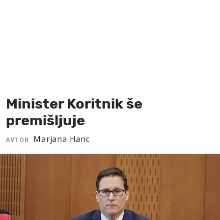
MOJ SANJ
Minister Koritnik še
premišljuje
Marjana Hanc
AVTOR