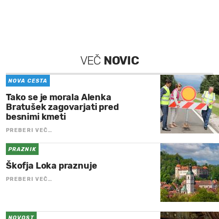
VEČ
NOVIC
NOVA CESTA
Tako se je morala Alenka
Bratušek zagovarjati pred
besnimi kmeti
PREBERI VEČ…
PRAZNIK
Škofja Loka praznuje
PREBERI VEČ…
NOVOST