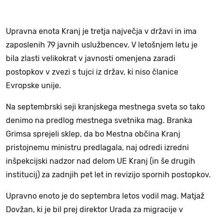
Upravna enota Kranj je tretja največja v državi in ima
zaposlenih 79 javnih uslužbencev. V letošnjem letu je
bila zlasti velikokrat v javnosti omenjena zaradi
postopkov v zvezi s tujci iz držav, ki niso članice
Evropske unije.
Na septembrski seji kranjskega mestnega sveta so tako
denimo na predlog mestnega svetnika mag. Branka
Grimsa sprejeli sklep, da bo Mestna občina Kranj
pristojnemu ministru predlagala, naj odredi izredni
inšpekcijski nadzor nad delom UE Kranj (in še drugih
institucij) za zadnjih pet let in revizijo spornih postopkov.
Upravno enoto je do septembra letos vodil mag. Matjaž
Dovžan, ki je bil prej direktor Urada za migracije v