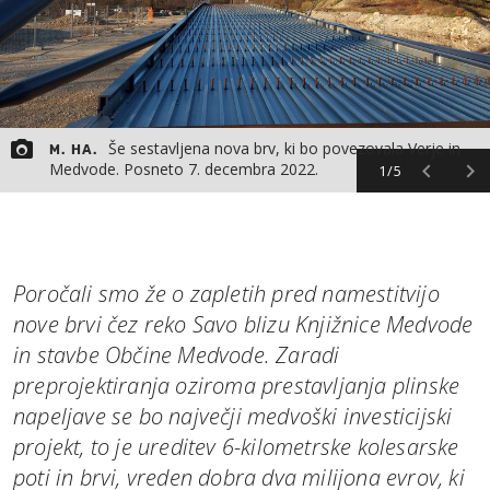
Še sestavljena nova brv, ki bo povezovala Verje in
M. HA.
Medvode. Posneto 7. decembra 2022.
1/5
Poročali smo že o zapletih pred namestitvijo
nove brvi čez reko Savo blizu Knjižnice Medvode
in stavbe Občine Medvode. Zaradi
preprojektiranja oziroma prestavljanja plinske
napeljave se bo največji medvoški investicijski
projekt, to je ureditev 6-kilometrske kolesarske
poti in brvi, vreden dobra dva milijona evrov, ki