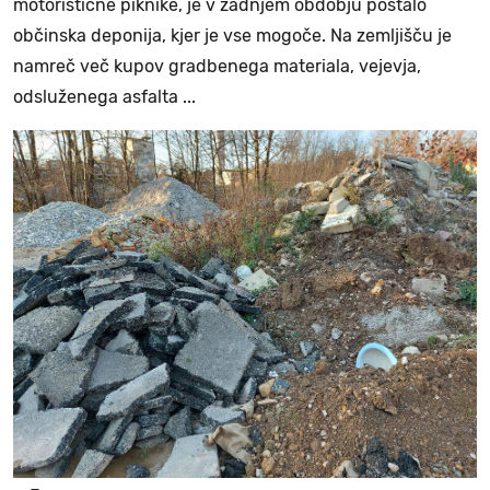
motoristične piknike, je v zadnjem obdobju postalo
občinska deponija, kjer je vse mogoče. Na zemljišču je
namreč več kupov gradbenega materiala, vejevja,
odsluženega asfalta ...