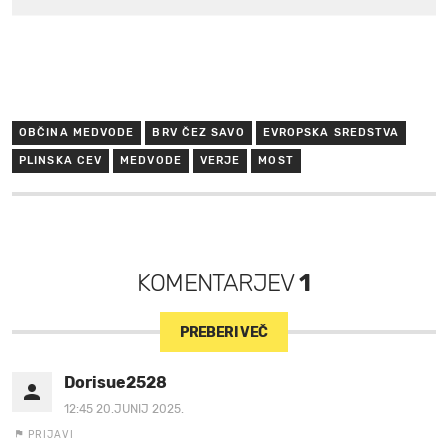
OBČINA MEDVODE
BRV ČEZ SAVO
EVROPSKA SREDSTVA
PLINSKA CEV
MEDVODE
VERJE
MOST
KOMENTARJEV
1
PREBERI VEČ
Dorisue2528
12:45 20.JUNIJ 2025.
PRIJAVI