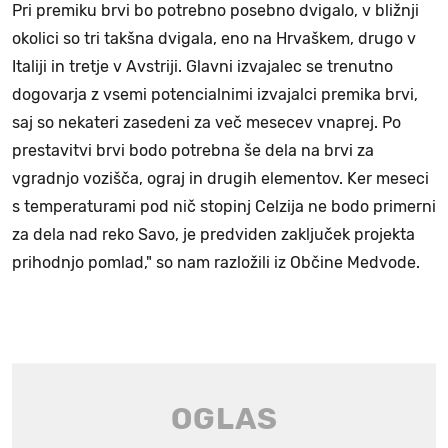
Pri premiku brvi bo potrebno posebno dvigalo, v bližnji
okolici so tri takšna dvigala, eno na Hrvaškem, drugo v
Italiji in tretje v Avstriji. Glavni izvajalec se trenutno
dogovarja z vsemi potencialnimi izvajalci premika brvi,
saj so nekateri zasedeni za več mesecev vnaprej. Po
prestavitvi brvi bodo potrebna še dela na brvi za
vgradnjo vozišča, ograj in drugih elementov. Ker meseci
s temperaturami pod nič stopinj Celzija ne bodo primerni
za dela nad reko Savo, je predviden zaključek projekta
prihodnjo pomlad," so nam razložili iz Občine Medvode.