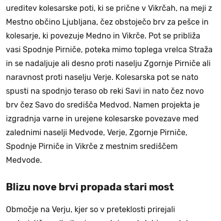
ureditev kolesarske poti, ki se prične v Vikrčah, na meji z
Mestno občino Ljubljana, čez obstoječo brv za pešce in
kolesarje, ki povezuje Medno in Vikrče. Pot se približa
vasi Spodnje Pirniče, poteka mimo toplega vrelca Straža
in se nadaljuje ali desno proti naselju Zgornje Pirniče ali
naravnost proti naselju Verje. Kolesarska pot se nato
spusti na spodnjo teraso ob reki Savi in nato čez novo
brv čez Savo do središča Medvod. Namen projekta je
izgradnja varne in urejene kolesarske povezave med
zalednimi naselji Medvode, Verje, Zgornje Pirniče,
Spodnje Pirniče in Vikrče z mestnim središčem
Medvode.
Blizu nove brvi propada stari most
Območje na Verju, kjer so v preteklosti prirejali