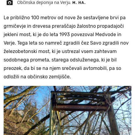
Občinska deponija na Verju.
M. HA.
Le približno 100 metrov od nove že sestavljene brvi pa
grmičevje in drevesa preraščajo žalostno propadajoči
jekleni most, ki je do leta 1993 povezoval Medvode in
Verje. Tega leta so namreč zgradili čez Savo zgradili nov
železobetonski most, ki je ustrezal vsem zahtevam
sodobnega prometa, starega odsluženega, ki je bil
preozek, da bi se na njem srečevali avtomobili, pa so
odložili na občinsko zemljišče.