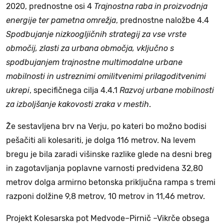
2020, prednostne osi 4
Trajnostna raba in proizvodnja
energije ter pametna omrežja
, prednostne naložbe 4.4
Spodbujanje nizkoogljičnih strategij za vse vrste
območij, zlasti za urbana območja, vključno s
spodbujanjem trajnostne multimodalne urbane
mobilnosti in ustreznimi omilitvenimi prilagoditvenimi
ukrepi
, specifičnega cilja 4.4.1
Razvoj urbane mobilnosti
za izboljšanje kakovosti zraka v mestih
.
Že sestavljena brv na Verju, po kateri bo možno bodisi
pešačiti ali kolesariti, je dolga 116 metrov. Na levem
bregu je bila zaradi višinske razlike glede na desni breg
in zagotavljanja poplavne varnosti predvidena 32,80
metrov dolga armirno betonska priključna rampa s tremi
razponi dolžine 9,8 metrov, 10 metrov in 11,46 metrov.
Projekt Kolesarska pot Medvode–Pirnič –Vikrče obsega