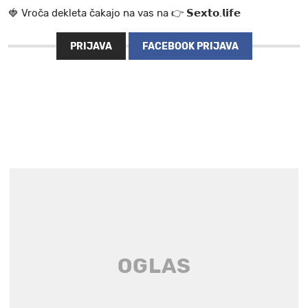
🍓 V r o č a d e k l e t a ča k a jo na va s n a 👉 𝗦𝗲𝘅𝘁𝗼.𝗹𝗶𝗳𝗲
PRIJAVA
FACEBOOK PRIJAVA