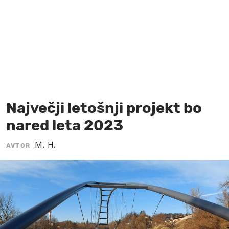
MOJ SANJ
Največji letošnji projekt bo
nared leta 2023
M. H.
AVTOR