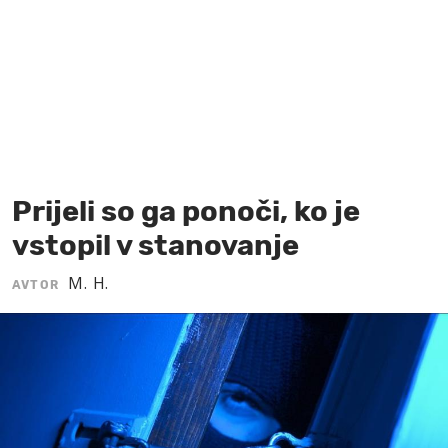
MOJ SANJ
Prijeli so ga ponoči, ko je
vstopil v stanovanje
M. H.
AVTOR