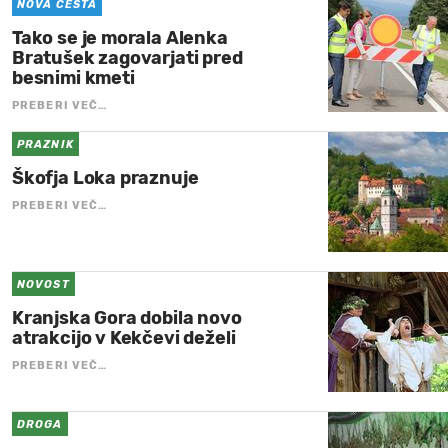
NOVA CESTA
Tako se je morala Alenka
Bratušek zagovarjati pred
besnimi kmeti
PREBERI VEČ…
PRAZNIK
Škofja Loka praznuje
PREBERI VEČ…
NOVOST
Kranjska Gora dobila novo
atrakcijo v Kekčevi deželi
PREBERI VEČ…
DROGA