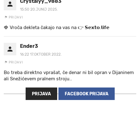
Crystalyy_9883
15:50 20.JUNIJ 2025.
PRIJAVI
🍓 V r o č a d e k l e t a ča k a jo na va s n a 👉 𝗦𝗲𝘅𝘁𝗼.𝗹𝗶𝗳𝗲
Ender3
16:22 17.OKTOBER 2022.
PRIJAVI
Bo treba direktno vprašat, če denar ni bil opran v Dijaninem
ali Snežićevem pralnem stroju..
PRIJAVA
FACEBOOK PRIJAVA