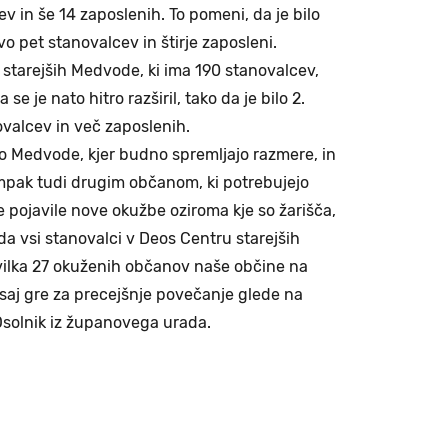
v in še 14 zaposlenih. To pomeni, da je bilo
o pet stanovalcev in štirje zaposleni.
starejših Medvode, ki ima 190 stanovalcev,
se je nato hitro razširil, tako da je bilo 2.
valcev in več zaposlenih.
to Medvode, kjer budno spremljajo razmere, in
mpak tudi drugim občanom, ki potrebujejo
 pojavile nove okužbe oziroma kje so žarišča,
 da vsi stanovalci v Deos Centru starejših
vilka 27 okuženih občanov naše občine na
, saj gre za precejšnje povečanje glede na
 Osolnik iz županovega urada.