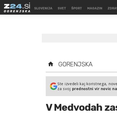
SLOVENIJA
SVET
ŠPORT
MAGAZIN
ZDRA
GORENJSKA
Ste izvedeli kaj koristnega, nov
za svoj
prednostni vir novic n
V Medvodah zas