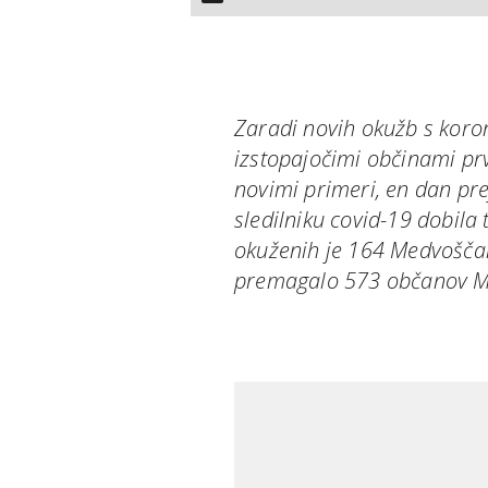
Zaradi novih okužb s koro
izstopajočimi občinami pr
novimi primeri, en dan pr
sledilniku covid-19 dobila
okuženih je 164 Medvošča
premagalo 573 občanov 