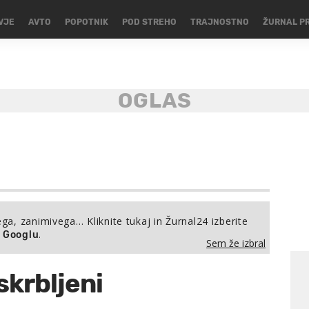
VJE
AVTO
POPOTNIK
POD STREHO
TRAJNOSTNO
ŽURNAL P
ega, zanimivega… Kliknite tukaj in Žurnal24 izberite
.
a Googlu
Sem že izbral
krbljeni