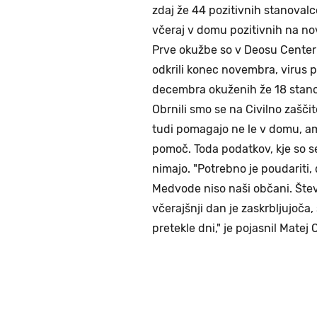
zdaj že 44 pozitivnih stanovalce
včeraj v domu pozitivnih na nov
Prve okužbe so v Deosu Center 
odkrili konec novembra, virus pa 
decembra okuženih že 18 stano
Obrnili smo se na Civilno zašči
tudi pomagajo ne le v domu, a
pomoč. Toda podatkov, kje so se
nimajo. "Potrebno je poudariti,
Medvode niso naši občani. Šte
včerajšnji dan je zaskrbljujoča
pretekle dni," je pojasnil Matej