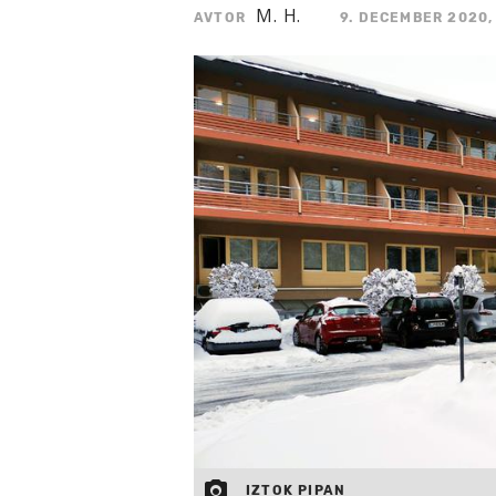
M. H.
AVTOR
9. DECEMBER 2020,
IZTOK PIPAN