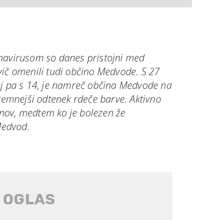
navirusom so danes pristojni med
vič omenili tudi občino Medvode. S 27
ej pa s 14, je namreč občina Medvode na
 temnejši odtenek rdeče barve. Aktivno
nov, medtem ko je bolezen že
Medvod.