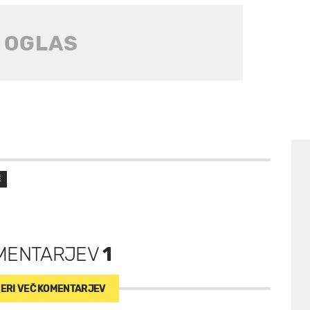
E
MENTARJEV
1
ERI VEČ
KOMENTARJEV