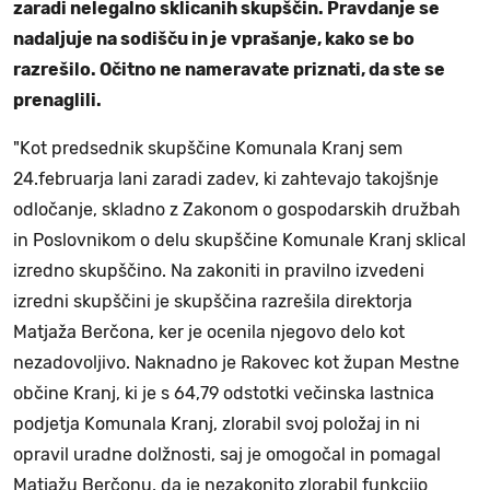
zaradi nelegalno sklicanih skupščin. Pravdanje se
nadaljuje na sodišču in je vprašanje, kako se bo
razrešilo. Očitno ne nameravate priznati, da ste se
prenaglili.
"Kot predsednik skupščine Komunala Kranj sem
24.februarja lani zaradi zadev, ki zahtevajo takojšnje
odločanje, skladno z Zakonom o gospodarskih družbah
in Poslovnikom o delu skupščine Komunale Kranj sklical
izredno skupščino. Na zakoniti in pravilno izvedeni
izredni skupščini je skupščina razrešila direktorja
Matjaža Berčona, ker je ocenila njegovo delo kot
nezadovoljivo. Naknadno je Rakovec kot župan Mestne
občine Kranj, ki je s 64,79 odstotki večinska lastnica
podjetja Komunala Kranj, zlorabil svoj položaj in ni
opravil uradne dolžnosti, saj je omogočal in pomagal
Matjažu Berčonu, da je nezakonito zlorabil funkcijo