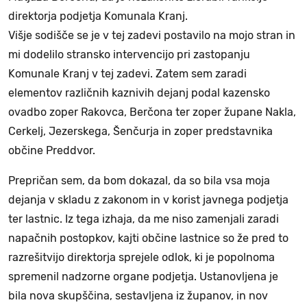
direktorja podjetja Komunala Kranj.
Višje sodišče se je v tej zadevi postavilo na mojo stran in
mi dodelilo stransko intervencijo pri zastopanju
Komunale Kranj v tej zadevi. Zatem sem zaradi
elementov različnih kaznivih dejanj podal kazensko
ovadbo zoper Rakovca, Berčona ter zoper župane Nakla,
Cerkelj, Jezerskega, Šenčurja in zoper predstavnika
občine Preddvor.
Prepričan sem, da bom dokazal, da so bila vsa moja
dejanja v skladu z zakonom in v korist javnega podjetja
ter lastnic. Iz tega izhaja, da me niso zamenjali zaradi
napačnih postopkov, kajti občine lastnice so že pred to
razrešitvijo direktorja sprejele odlok, ki je popolnoma
spremenil nadzorne organe podjetja. Ustanovljena je
bila nova skupščina, sestavljena iz županov, in nov