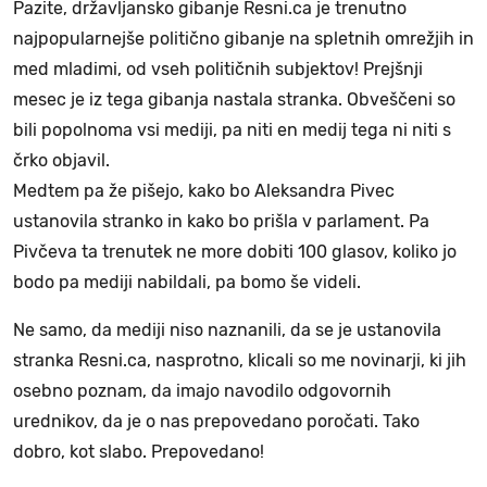
Pazite, državljansko gibanje Resni.ca je trenutno
najpopularnejše politično gibanje na spletnih omrežjih in
med mladimi, od vseh političnih subjektov! Prejšnji
mesec je iz tega gibanja nastala stranka. Obveščeni so
bili popolnoma vsi mediji, pa niti en medij tega ni niti s
črko objavil.
Medtem pa že pišejo, kako bo Aleksandra Pivec
ustanovila stranko in kako bo prišla v parlament. Pa
Pivčeva ta trenutek ne more dobiti 100 glasov, koliko jo
bodo pa mediji nabildali, pa bomo še videli.
Ne samo, da mediji niso naznanili, da se je ustanovila
stranka Resni.ca, nasprotno, klicali so me novinarji, ki jih
osebno poznam, da imajo navodilo odgovornih
urednikov, da je o nas prepovedano poročati. Tako
dobro, kot slabo. Prepovedano!