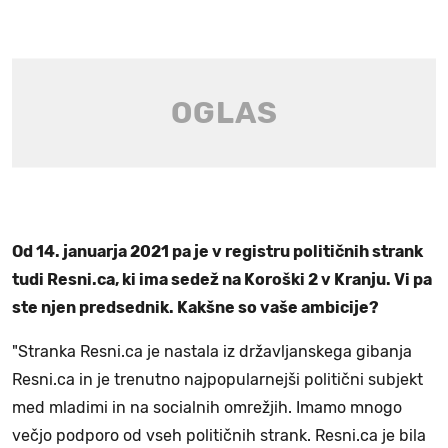
Od 14. januarja 2021 pa je v registru političnih strank
tudi Resni.ca, ki ima sedež na Koroški 2 v Kranju. Vi pa
ste njen predsednik. Kakšne so vaše ambicije?
"Stranka Resni.ca je nastala iz državljanskega gibanja
Resni.ca in je trenutno najpopularnejši politični subjekt
med mladimi in na socialnih omrežjih. Imamo mnogo
večjo podporo od vseh političnih strank. Resni.ca je bila