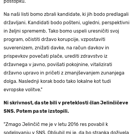
postopku.
Na naši listi bomo zbrali kandidate, ki jih bodo predlagali
državljani. Kandidati bodo pošteni, ugledni, perspektivni
in željni sprememb. Tako bomo uspeli uresničiti svoj
program, očistiti državo korupcije, vzpostaviti
suverenizem, znižati davke, na račun davkov in
prispevkov povečati plače, urediti zdravstvo iz
državnega v javno, povišati pokojnine, vitalizirati
državno upravo in pričeti z zmanjševanjem zunanjega
dolga. Naslednji korak bodo tako lokalne kot tudi
evropske volitve."
Ni skrivnost, da ste bili v preteklosti član Jelinčičeve
SNS. Potem pa ste izstopili.
"Zmago Jelinčič me je v letu 2016 res povabil k
sodelovanju v SNS. Obljubil mi je, da bo stranka doživela