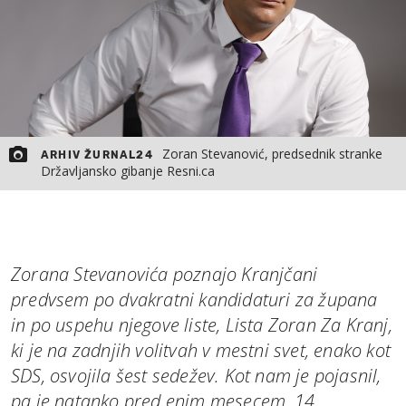
Zoran Stevanović, predsednik stranke
ARHIV ŽURNAL24
Državljansko gibanje Resni.ca
Zorana Stevanovića poznajo Kranjčani
predvsem po dvakratni kandidaturi za župana
in po uspehu njegove liste, Lista Zoran Za Kranj,
ki je na zadnjih volitvah v mestni svet, enako kot
SDS, osvojila šest sedežev. Kot nam je pojasnil,
pa je natanko pred enim mesecem, 14.