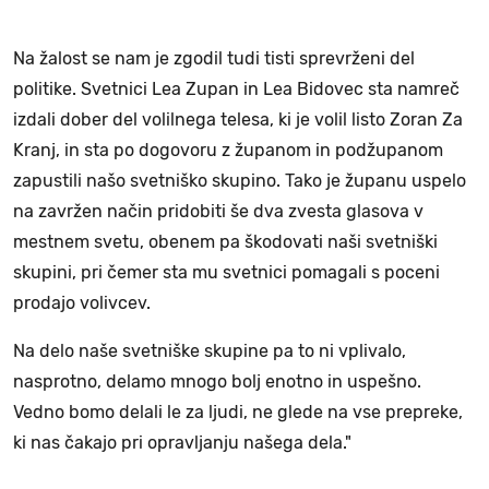
Na žalost se nam je zgodil tudi tisti sprevrženi del
politike. Svetnici Lea Zupan in Lea Bidovec sta namreč
izdali dober del volilnega telesa, ki je volil listo Zoran Za
Kranj, in sta po dogovoru z županom in podžupanom
zapustili našo svetniško skupino. Tako je županu uspelo
na zavržen način pridobiti še dva zvesta glasova v
mestnem svetu, obenem pa škodovati naši svetniški
skupini, pri čemer sta mu svetnici pomagali s poceni
prodajo volivcev.
Na delo naše svetniške skupine pa to ni vplivalo,
nasprotno, delamo mnogo bolj enotno in uspešno.
Vedno bomo delali le za ljudi, ne glede na vse prepreke,
ki nas čakajo pri opravljanju našega dela."