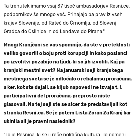
Ta trenutek imamo vsaj 37 tisoč ambasadorjev Resni.ce,
podpornikov še mnogo več. Prihajajo pa prav iz vseh
krajev Slovenije, od Rateč do Črnomlja, od Slovenj
Gradca do Osilnice in od Lendave do Pirana."
Mnogi Kranjčani se vas spomnijo, da ste v preteklosti
veliko govorili o boju proti korupciji in kako poslanci
po izvolitvi pozabijo na ljudi, ki so jih izvolili. Kaj pa
kranjski mestni svet? Na januarski seji kranjskega
mestnega sveta se je odločalo o rebalansu proračuna,
a ker, kot ste dejali, se kljub napovedi ne izvaja t. i.
participativni del proračuna, preprosto niste
glasovali. Na tej seji ste se sicer že predstavljali kot
stranka Resni.ca. Se je potem Lista Zoran Za Kranj kar
ukinila ali je pravni naslednik?
"To je Resnica, ki se ji reče politična kultura. To pomeni,