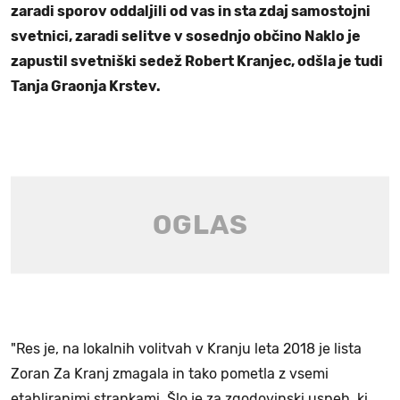
zaradi sporov oddaljili od vas in sta zdaj samostojni
svetnici, zaradi selitve v sosednjo občino Naklo je
zapustil svetniški sedež Robert Kranjec, odšla je tudi
Tanja Graonja Krstev.
"Res je, na lokalnih volitvah v Kranju leta 2018 je lista
Zoran Za Kranj zmagala in tako pometla z vsemi
etabliranimi strankami. Šlo je za zgodovinski uspeh, ki