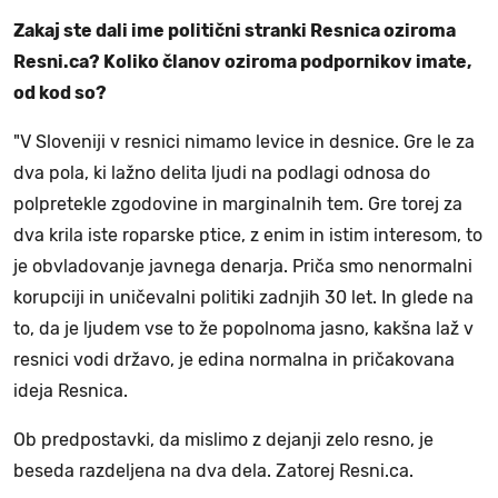
Zakaj ste dali ime politični stranki Resnica oziroma
Resni.ca? Koliko članov oziroma podpornikov imate,
od kod so?
"V Sloveniji v resnici nimamo levice in desnice. Gre le za
dva pola, ki lažno delita ljudi na podlagi odnosa do
polpretekle zgodovine in marginalnih tem. Gre torej za
dva krila iste roparske ptice, z enim in istim interesom, to
je obvladovanje javnega denarja. Priča smo nenormalni
korupciji in uničevalni politiki zadnjih 30 let. In glede na
to, da je ljudem vse to že popolnoma jasno, kakšna laž v
resnici vodi državo, je edina normalna in pričakovana
ideja Resnica.
Ob predpostavki, da mislimo z dejanji zelo resno, je
beseda razdeljena na dva dela. Zatorej Resni.ca.