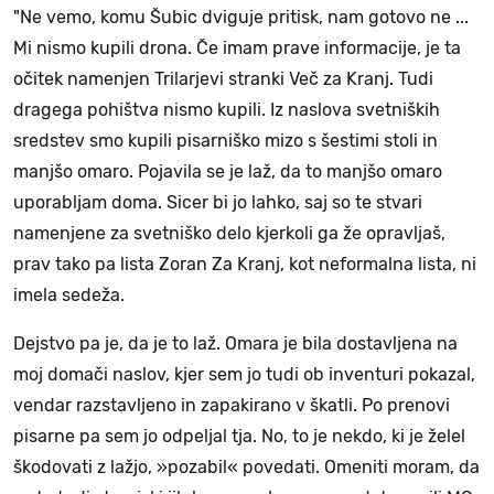
"Ne vemo, komu Šubic dviguje pritisk, nam gotovo ne ...
Mi nismo kupili drona. Če imam prave informacije, je ta
očitek namenjen Trilarjevi stranki Več za Kranj. Tudi
dragega pohištva nismo kupili. Iz naslova svetniških
sredstev smo kupili pisarniško mizo s šestimi stoli in
manjšo omaro. Pojavila se je laž, da to manjšo omaro
uporabljam doma. Sicer bi jo lahko, saj so te stvari
namenjene za svetniško delo kjerkoli ga že opravljaš,
prav tako pa lista Zoran Za Kranj, kot neformalna lista, ni
imela sedeža.
Dejstvo pa je, da je to laž. Omara je bila dostavljena na
moj domači naslov, kjer sem jo tudi ob inventuri pokazal,
vendar razstavljeno in zapakirano v škatli. Po prenovi
pisarne pa sem jo odpeljal tja. No, to je nekdo, ki je želel
škodovati z lažjo, »pozabil« povedati. Omeniti moram, da