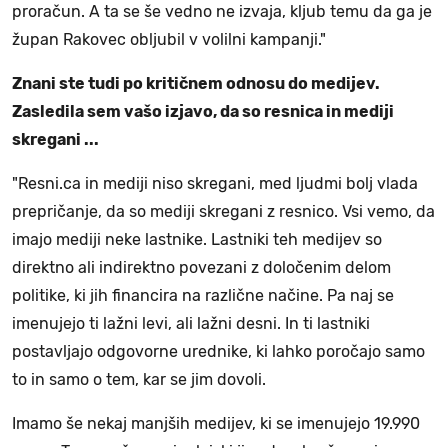
proračun. A ta se še vedno ne izvaja, kljub temu da ga je
župan Rakovec obljubil v volilni kampanji."
Znani ste tudi po kritičnem odnosu do medijev.
Zasledila sem vašo izjavo, da so resnica in mediji
skregani ...
"Resni.ca in mediji niso skregani, med ljudmi bolj vlada
prepričanje, da so mediji skregani z resnico. Vsi vemo, da
imajo mediji neke lastnike. Lastniki teh medijev so
direktno ali indirektno povezani z določenim delom
politike, ki jih financira na različne načine. Pa naj se
imenujejo ti lažni levi, ali lažni desni. In ti lastniki
postavljajo odgovorne urednike, ki lahko poročajo samo
to in samo o tem, kar se jim dovoli.
Imamo še nekaj manjših medijev, ki se imenujejo 19.990