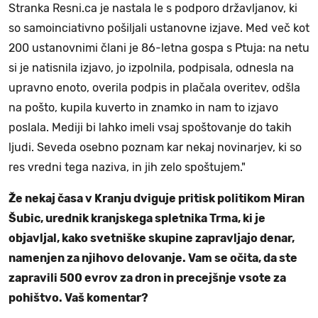
Stranka Resni.ca je nastala le s podporo državljanov, ki
so samoinciativno pošiljali ustanovne izjave. Med več kot
200 ustanovnimi člani je 86-letna gospa s Ptuja: na netu
si je natisnila izjavo, jo izpolnila, podpisala, odnesla na
upravno enoto, overila podpis in plačala overitev, odšla
na pošto, kupila kuverto in znamko in nam to izjavo
poslala. Mediji bi lahko imeli vsaj spoštovanje do takih
ljudi. Seveda osebno poznam kar nekaj novinarjev, ki so
res vredni tega naziva, in jih zelo spoštujem."
Že nekaj časa v Kranju dviguje pritisk politikom Miran
Šubic, urednik kranjskega spletnika Trma, ki je
objavljal, kako svetniške skupine zapravljajo denar,
namenjen za njihovo delovanje. Vam se očita, da ste
zapravili 500 evrov za dron in precejšnje vsote za
pohištvo. Vaš komentar?