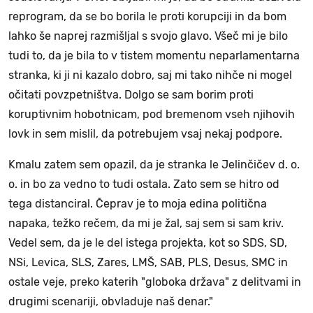
reprogram, da se bo borila le proti korupciji in da bom
lahko še naprej razmišljal s svojo glavo. Všeč mi je bilo
tudi to, da je bila to v tistem momentu neparlamentarna
stranka, ki ji ni kazalo dobro, saj mi tako nihče ni mogel
očitati povzpetništva. Dolgo se sam borim proti
koruptivnim hobotnicam, pod bremenom vseh njihovih
lovk in sem mislil, da potrebujem vsaj nekaj podpore.
Kmalu zatem sem opazil, da je stranka le Jelinčičev d. o.
o. in bo za vedno to tudi ostala. Zato sem se hitro od
tega distanciral. Čeprav je to moja edina politična
napaka, težko rečem, da mi je žal, saj sem si sam kriv.
Vedel sem, da je le del istega projekta, kot so SDS, SD,
NSi, Levica, SLS, Zares, LMŠ, SAB, PLS, Desus, SMC in
ostale veje, preko katerih "globoka država" z delitvami in
drugimi scenariji, obvladuje naš denar."