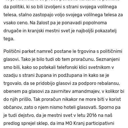
da politiki, ki so bili izvoljeni s strani svojega volilnega
telesa, stalno zastopajo voljo svojega volilnega telesa za
vsako ceno. Na žalost pa je ponavadi popolnoma
drugače in kranjski mestni svet je najboljši pokazatelj
tega.
Politični parket namreč postane le trgovina s političnimi
glasovi. Tako je bilo tudi ob tem proračunu. Seznanjeni
smo bili, kako so potekali telefonski klici svetnikom v
ozadju s strani župana in podžupana in kako se je
trgovalo, da se pridobijo glasovi za podporo rebalansu,
obenem pa glasovi za zavrnitev amandmajev, v kolikor bi
do njih prišlo. Tak proračun nikakor ne more biti v korist
občanov, zato o njem nismo hoteli glasovati. Sporno pa
je tudi dejstvo, da je mestni svet v letu 2016 na naš
predlog sprejel sklep, da ima MO Kranj participativni