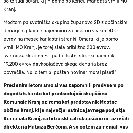
so to tudi stvari, ki jih bomo po koncu mandata vrnili MO
Kranj.
Medtem pa svetniška skupina županove SD z občinskim
denarjem plačuje najemnino za pisarno v višini 400
evrov na mesec kar lastni stranki. Omara, ki je bomo
vrnili MO Kranj, je torej stala približno 200 evrov,
svetniška skupina SD pa bo lastni stranki namenila
19.200 evrov davkoplačevalskega denarja brez
povračila. No, o tem bi pošten novinar moral pisati."
Pred enim letom smo si vas zapomnili predvsem po
dogodkih, ko ste kot predsedujoči skupščine
Komunale Kranj oziroma kot predstavnik Mestne
občine Kranj, ki je največja lastnica javnega podjetja
Komunala Kranj, na hitro sklicali skupščino in razrešili
direktorja Matjaža Berčona. A so potem zamenjali vas