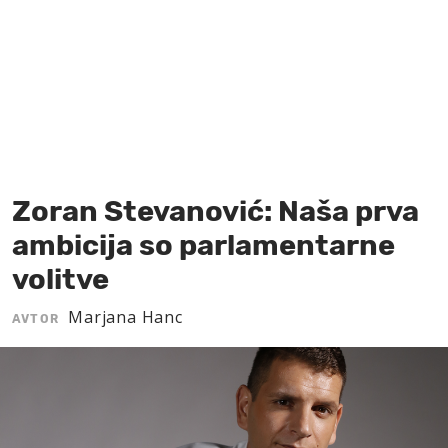
MOJ SANJ
Zoran Stevanović: Naša prva
ambicija so parlamentarne
volitve
Marjana Hanc
AVTOR