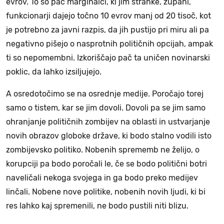
evrov. To so pač marginalci, ki jim stranke, župani,
funkcionarji dajejo točno 10 evrov manj od 20 tisoč, kot
je potrebno za javni razpis, da jih pustijo pri miru ali pa
negativno pišejo o nasprotnih političnih opcijah, ampak
ti so nepomembni. Izkoriščajo pač ta uničen novinarski
poklic, da lahko izsiljujejo.
A osredotočimo se na osrednje medije. Poročajo torej
samo o tistem, kar se jim dovoli. Dovoli pa se jim samo
ohranjanje političnih zombijev na oblasti in ustvarjanje
novih obrazov globoke države, ki bodo stalno vodili isto
zombijevsko politiko. Nobenih sprememb ne želijo, o
korupciji pa bodo poročali le, če se bodo politični botri
naveličali nekoga svojega in ga bodo preko medijev
linčali. Nobene nove politike, nobenih novih ljudi, ki bi
res lahko kaj spremenili, ne bodo pustili niti blizu.