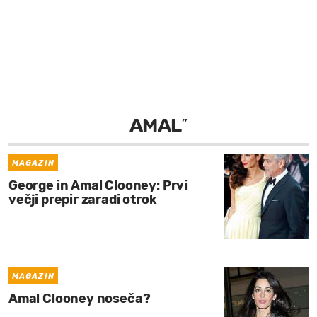
MOJ SANJ
AMAL
”
MAGAZIN
George in Amal Clooney: Prvi
večji prepir zaradi otrok
MAGAZIN
Amal Clooney noseča?