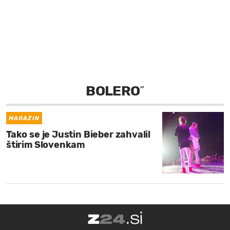
MOJ SANJ
BOLERO
”
MAGAZIN
Tako se je Justin Bieber zahvalil
štirim Slovenkam