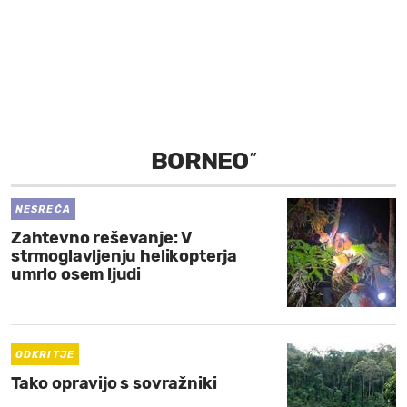
MOJ SANJ
BORNEO
”
NESREČA
Zahtevno reševanje: V
strmoglavljenju helikopterja
umrlo osem ljudi
ODKRITJE
Tako opravijo s sovražniki