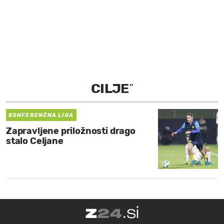
MOJ SANJ
CILJE
”
KONFERENČNA LIGA
Zapravljene priložnosti drago
stalo Celjane