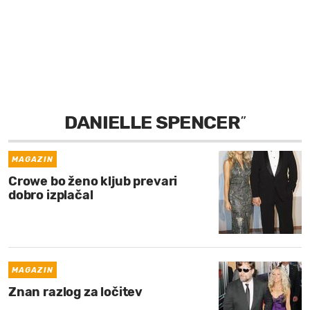
MOJ SANJ
DANIELLE SPENCER
”
MAGAZIN
Crowe bo ženo kljub prevari
dobro izplačal
MAGAZIN
Znan razlog za ločitev