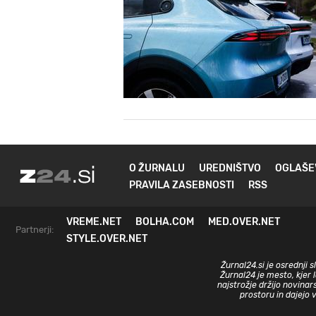
O ŽURNALU
UREDNIŠTVO
OGLAŠE
PRAVILA ZASEBNOSTI
RSS
VREME.NET
BOLHA.COM
MED.OVER.NET
Partnerji:
STYLE.OVER.NET
Žurnal24.si je osrednji 
Žurnal24 je mesto, kjer 
najstrožje držijo novinar
prostoru in dajejo 