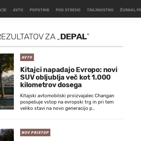
VJE
AVTO
POPOTNIK
POD STREHO
TRAJNOSTNO
ŽURNAL P
REZULTATOV
ZA
„
DEPAL
”
AVTO
Kitajci napadajo Evropo: novi
SUV obljublja več kot 1.000
kilometrov dosega
Kitajski avtomobilski proizvajalec Changan
pospešuje vstop na evropski trg in pri tem
veliko stavi na novo generacijo p…
NOV PRISTOP