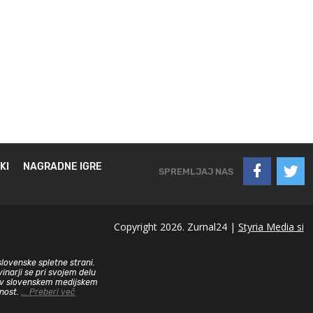
KI
NAGRADNE IGRE
SPREMLJAJ NAS
Copyright 2026. Zurnal24 |
Styria Media si
slovenske spletne strani.
inarji se pri svojem delu
sa v slovenskem medijskem
dnost.
... Preberi več