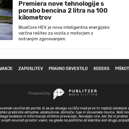
Premiera nove tehnologije s
porabo bencina 2 litra na 100
kilometrov
BlueCore HEV je nova inteligentna energijsko
varčna rešitev za vozila z motorjem z
notranjim zgorevanjem.
VANJE
ZAPOSLITEV
PRAVNO OBVESTILO
KODEKS
PIŠKOT
Powered by:
slovenski novičarski portal, ki se po dosegu uvršča med prve tri najbolj obiskane 
lahko prebirate aktualne, ekskluzivne, domače, tuje in slovenske novice. Naši nov
skega kodeksa in informacije striktno preverjajo. Navajajo vire, kar žal ni prak
v svojih novicah prostor vsem, ne glede na politično ali kakršno koli drugo pripa