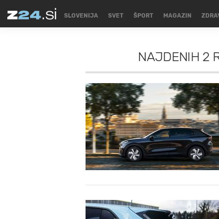
SLOVENIJA
SVET
ŠPORT
MAGAZIN
ZDRA
NAJDENIH
2 