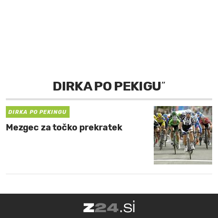
MOJ SANJ
DIRKA PO PEKIGU
”
DIRKA PO PEKINGU
Mezgec za točko prekratek