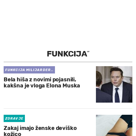
MOJ SANJ
FUNKCIJA
”
FUNKCIJA MILIJARDER…
Bela hiša z novimi pojasnili,
kakšna je vloga Elona Muska
ZDRAVJE
Zakaj imajo ženske deviško
kožico