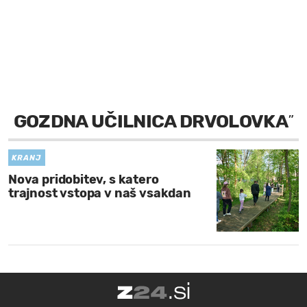
MOJ SANJ
GOZDNA UČILNICA DRVOLOVKA
”
KRANJ
Nova pridobitev, s katero
trajnost vstopa v naš vsakdan