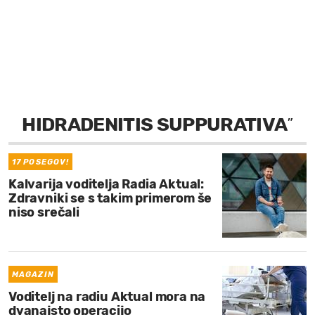
MOJ SANJ
HIDRADENITIS SUPPURATIVA
”
17 POSEGOV!
Kalvarija voditelja Radia Aktual:
Zdravniki se s takim primerom še
niso srečali
MAGAZIN
Voditelj na radiu Aktual mora na
dvanajsto operacijo