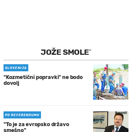
MOJ SANJ
JOŽE SMOLE
”
SLOVENIJA
"Kozmetični popravki" ne bodo
dovolj
PO REFERENDUMU
"To je za evropsko državo
smešno"