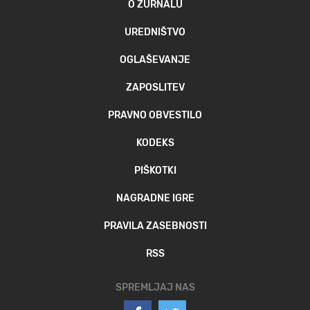
O ŽURNALU
MOJ SANJ
UREDNIŠTVO
OGLAŠEVANJE
ZAPOSLITEV
PRAVNO OBVESTILO
KODEKS
PIŠKOTKI
NAGRADNE IGRE
PRAVILA ZASEBNOSTI
RSS
SPREMLJAJ NAS