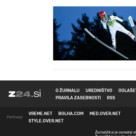
O ŽURNALU
UREDNIŠTVO
OGLAŠE
PRAVILA ZASEBNOSTI
RSS
VREME.NET
BOLHA.COM
MED.OVER.NET
Partnerji:
STYLE.OVER.NET
Žurnal24.si je osrednji 