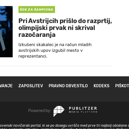
ŠOK ZA ŠAMPIONA
Pri Avstrijcih prišlo do razprtij,
olimpijski prvak ni skrival
razočaranja
Izkušeni skakalec je na račun mladih
avstrijskih upov izgubil mesto v
reprezentanci.
VANJE
ZAPOSLITEV
PRAVNO OBVESTILO
KODEKS
PIŠKOT
Powered by:
slovenski novičarski portal, ki se po dosegu uvršča med prve tri najbolj obiskane 