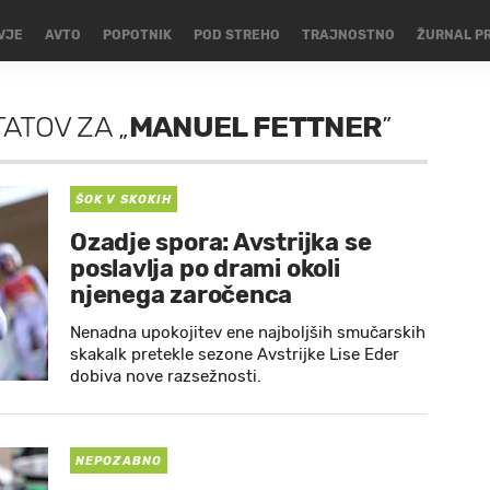
VJE
AVTO
POPOTNIK
POD STREHO
TRAJNOSTNO
ŽURNAL P
TATOV
ZA
„
MANUEL FETTNER
”
ŠOK V SKOKIH
Ozadje spora: Avstrijka se
poslavlja po drami okoli
njenega zaročenca
Nenadna upokojitev ene najboljših smučarskih
skakalk pretekle sezone Avstrijke Lise Eder
dobiva nove razsežnosti.
NEPOZABNO