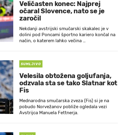
Veličasten konec: Najprej
očaral Slovence, nato se je
zaročil
Nekdanji avstrijski smučarski skakalec je v
dolini pod Poncami športno kariero končal na
način, o katerem lahko večina …
SUMLJIVO
Velesila obtožena goljufanja,
odzvala sta se tako Slatnar kot
Fis
Mednarodna smučarska zveza (Fis) si je na
pobudo Norvežanov pobliže ogledala vezi
Avstrijca Manuela Fettnerja.