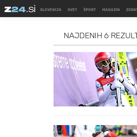
SLOVENIJA
SVET
ŠPORT
MAGAZIN
ZDRA
NAJDENIH
6 REZUL