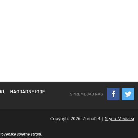
KI
NAGRADNE IGRE
SPREMLJAJ NAS
Copyright 2026. Zurnal24 |
Styria Media si
slovenske spletne strani.