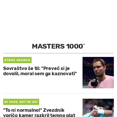
MOJ SANJ
MASTERS 1000
”
STARA ZNANCA
Sovraštvo še tli: "Preveč si je
dovolil, moral sem ga kaznovati"
NI TAKO, KOT SE ZDI
"To ni normalno!" Zvezdnik
vpričo kamer razkril temno plat