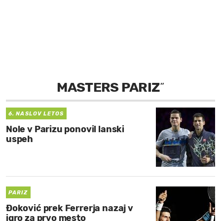
MOJ SANJ
MASTERS PARIZ
”
6. NASLOV LETOS
Nole v Parizu ponovil lanski
uspeh
PARIZ
Đoković prek Ferrerja nazaj v
igro za prvo mesto