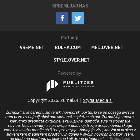
SPREMLJAJ NAS
Partnerji:
VREME.NET
BOLHA.COM
MED.OVER.NET
STYLE.OVER.NET
Powered by:
Copyright 2026. Zurnal24 |
Styria Media si
Žurnal24.si je osrednji slovenski novičarski portal, ki se po dosegu uvršča
med prve tri najbolj obiskane slovenske spletne strani. Žurnal24 je mesto,
kjer lahko prebirate aktualne, ekskluzivne, domače, tuje in slovenske
novice. Naši novinarji se pri svojem delu najstrožje držijo novinarskega
kodeksa in informacije striktno preverjajo. Navajajo vire, kar žal ni praksa v
slovenskem medijskem prostoru in dajejo v svojih novicah prostor vsem,
ne glede na politično ali kakršno koli drugo pripadnost.
... Preberi več