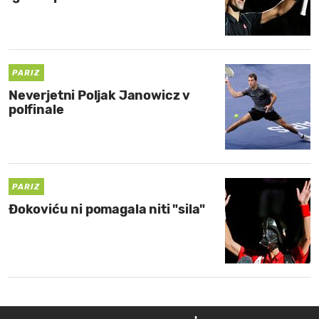
PARIZ
Neverjetni Poljak Janowicz v
polfinale
PARIZ
Đokoviću ni pomagala niti "sila"