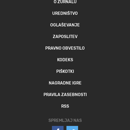
O ŽURNALU
MOJ SANJ
UREDNIŠTVO
OGLAŠEVANJE
ZAPOSLITEV
PRAVNO OBVESTILO
KODEKS
PIŠKOTKI
NAGRADNE IGRE
PRAVILA ZASEBNOSTI
RSS
SPREMLJAJ NAS