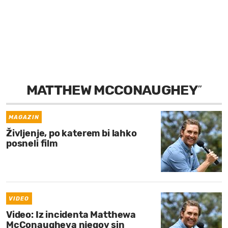
MOJ SANJ
MATTHEW MCCONAUGHEY
”
MAGAZIN
Življenje, po katerem bi lahko
posneli film
VIDEO
Video: Iz incidenta Matthewa
McConaugheya njegov sin