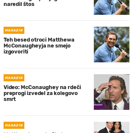
naredil štos
MAGAZIN
Teh besed otroci Matthewa
McConaugheyja ne smejo
izgovoriti
MAGAZIN
Video: McConaughey na rdeči
preprogi izvedel za kolegovo
smrt
MAGAZIN