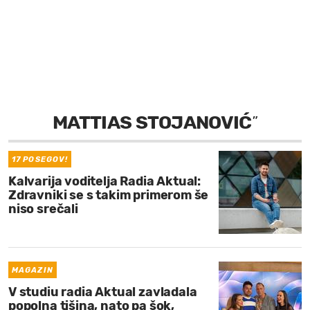
MOJ SANJ
MATTIAS STOJANOVIĆ
”
17 POSEGOV!
Kalvarija voditelja Radia Aktual:
Zdravniki se s takim primerom še
niso srečali
MAGAZIN
V studiu radia Aktual zavladala
popolna tišina, nato pa šok,