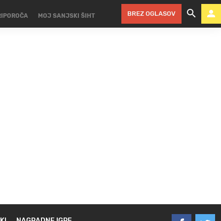
BREZ OGLASOV
RIPOROČA
MOJ SANJSKI ŠIHT
KI
NAGRADNE IGRE