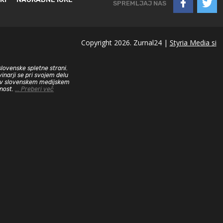
SPREMLJAJ NAS
Copyright 2026. Zurnal24 |
Styria Media si
slovenske spletne strani.
inarji se pri svojem delu
sa v slovenskem medijskem
dnost.
... Preberi več