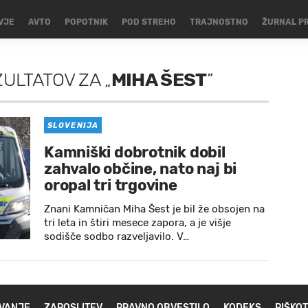
VJE
AVTO
POPOTNIK
POD STREHO
TRAJNOSTNO
ŽURNAL P
ZULTATOV
ZA
„
MIHA ŠEST
”
SLOVENIJA
Kamniški dobrotnik dobil
zahvalo občine, nato naj bi
oropal tri trgovine
Znani Kamničan Miha Šest je bil že obsojen na
tri leta in štiri mesece zapora, a je višje
sodišče sodbo razveljavilo. V…
VANJE
ZAPOSLITEV
PRAVNO OBVESTILO
KODEKS
PIŠKOT