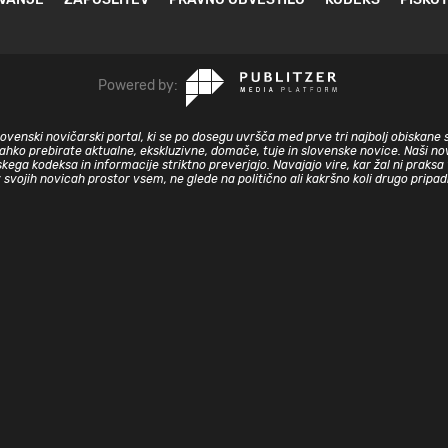
Powered by:
slovenski novičarski portal, ki se po dosegu uvršča med prve tri najbolj obiskane 
lahko prebirate aktualne, ekskluzivne, domače, tuje in slovenske novice. Naši nov
skega kodeksa in informacije striktno preverjajo. Navajajo vire, kar žal ni prak
v svojih novicah prostor vsem, ne glede na politično ali kakršno koli drugo pripa