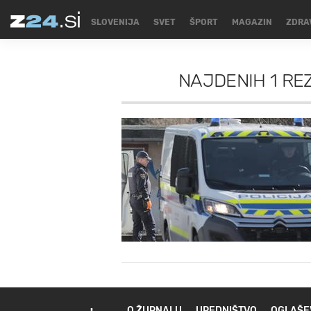
SLOVENIJA
SVET
ŠPORT
MAGAZIN
ZDRA
NAJDENIH
1 RE
O ŽURNALU
UREDNIŠTVO
OGLAŠE